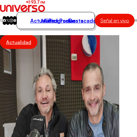
Actualidad
Música
Programas
Podcasts
Destacados
Señal en vivo
Actualidad
Actualidad
Música
Programas
Podcasts
Destacados