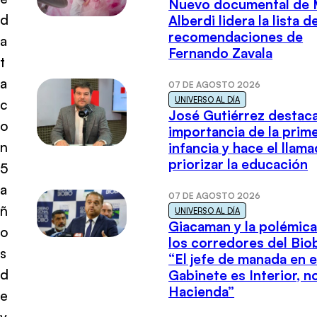
Nuevo documental de 
d
Alberdi lidera la lista d
recomendaciones de
a
Fernando Zavala
t
a
07 DE AGOSTO 2026
UNIVERSO AL DÍA
c
José Gutiérrez destaca
o
importancia de la prim
n
infancia y hace el llam
priorizar la educación
5
a
07 DE AGOSTO 2026
ñ
UNIVERSO AL DÍA
Giacaman y la polémica
o
los corredores del Biob
s
“El jefe de manada en e
d
Gabinete es Interior, n
Hacienda”
e
v