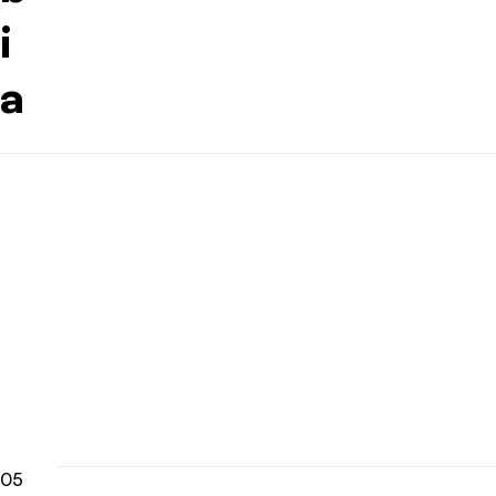
i
a
05