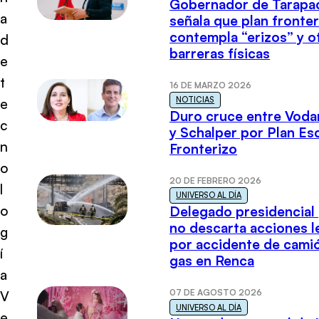
Gobernador de Tarapa
a
señala que plan fronter
contempla “erizos” y o
d
barreras físicas
e
t
16 DE MARZO 2026
NOTICIAS
e
Duro cruce entre Voda
c
y Schalper por Plan E
n
Fronterizo
o
20 DE FEBRERO 2026
l
UNIVERSO AL DÍA
o
Delegado presidencial
no descarta acciones l
g
por accidente de cami
í
gas en Renca
a
07 DE AGOSTO 2026
V
UNIVERSO AL DÍA
e