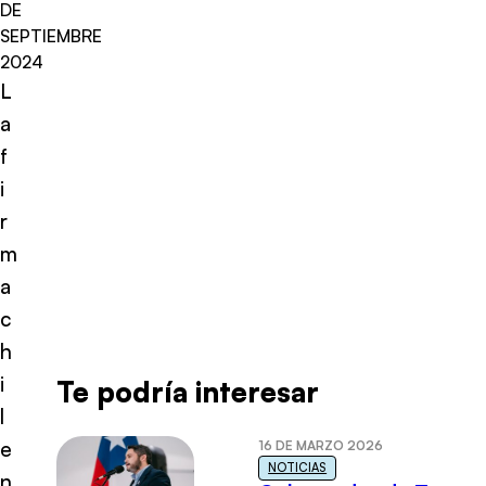
DE
SEPTIEMBRE
2024
L
a
f
i
r
m
a
c
h
i
Te podría interesar
l
e
16 DE MARZO 2026
NOTICIAS
n