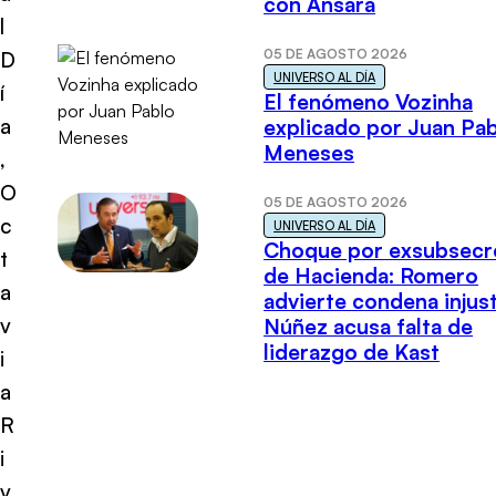
con Ansara
l
05 DE AGOSTO 2026
D
UNIVERSO AL DÍA
í
El fenómeno Vozinha
a
explicado por Juan Pa
Meneses
,
O
05 DE AGOSTO 2026
c
UNIVERSO AL DÍA
Choque por exsubsecr
t
de Hacienda: Romero
a
advierte condena injust
v
Núñez acusa falta de
liderazgo de Kast
i
a
R
i
v