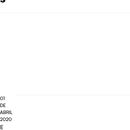
01
DE
ABRIL
2020
E