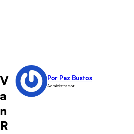
V
Por Paz Bustos
Administrador
a
n
R