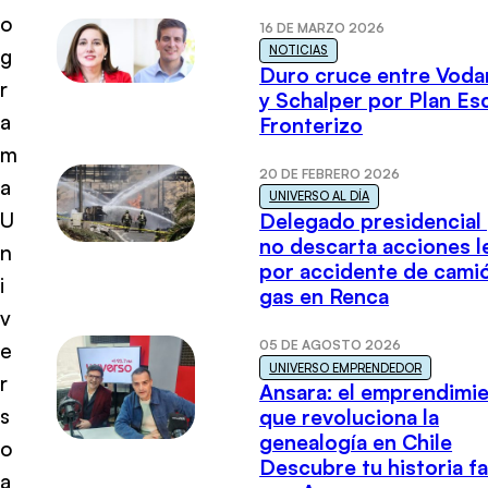
o
16 DE MARZO 2026
NOTICIAS
g
Duro cruce entre Voda
r
y Schalper por Plan E
a
Fronterizo
m
20 DE FEBRERO 2026
a
UNIVERSO AL DÍA
U
Delegado presidencial
no descarta acciones l
n
por accidente de cami
i
gas en Renca
v
05 DE AGOSTO 2026
e
UNIVERSO EMPRENDEDOR
r
Ansara: el emprendimi
s
que revoluciona la
genealogía en Chile
o
Descubre tu historia fa
a