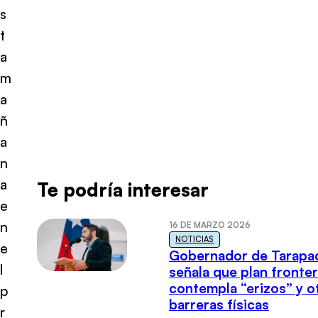
s
t
a
m
a
ñ
a
n
a
Te podría interesar
e
n
16 DE MARZO 2026
NOTICIAS
e
Gobernador de Tarapa
l
señala que plan fronter
contempla “erizos” y o
p
barreras físicas
r