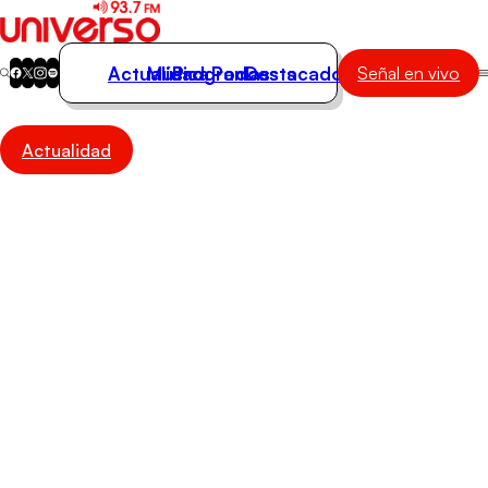
Actualidad
Música
Programas
Podcasts
Destacados
Señal en vivo
Actualidad
Actualidad
Música
Programas
Podcasts
Destacados