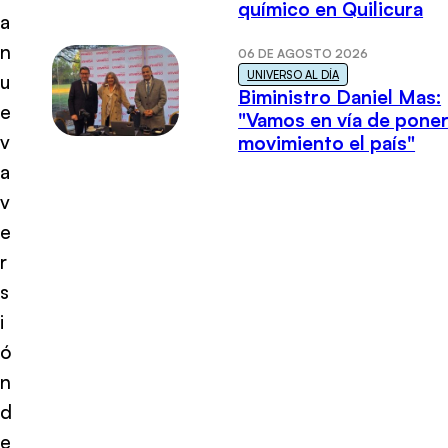
químico en Quilicura
a
n
06 DE AGOSTO 2026
UNIVERSO AL DÍA
u
Biministro Daniel Mas:
e
"Vamos en vía de poner
v
movimiento el país"
a
v
e
r
s
i
ó
n
d
e