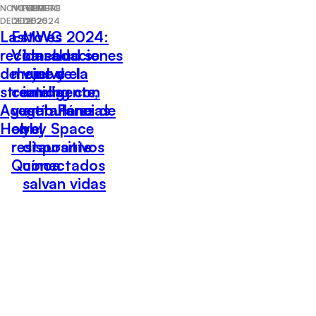
NOVIEMBRE
NOVIEMBRE
FEBRERO
DE 2025
DE 2025
DE 2024
Las
Esto es
MWC 2024:
recomendaciones
Vida: Lo
La salud se
del cine y el
mejor de la
vuelve
streaming con
comida
inteligente,
Agustín Pérez de
vegetariana
ambulancias
Hobby Space
en el
y
restaurante
dispositivos
Quínoa
conectados
salvan vidas