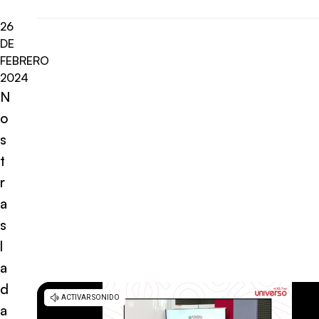
26
DE
FEBRERO
2024
N
o
s
t
r
a
s
l
a
d
a