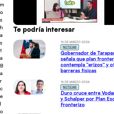
m
o
s
h
Te podría interesar
a
s
16 DE MARZO 2026
NOTICIAS
t
Gobernador de Tarapa
a
señala que plan fronter
contempla “erizos” y o
B
barreras físicas
a
r
16 DE MARZO 2026
NOTICIAS
c
Duro cruce entre Voda
e
y Schalper por Plan E
l
Fronterizo
o