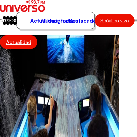
Actualidad
Música
Programas
Podcasts
Destacados
Señal en vivo
Actualidad
Actualidad
Música
Programas
Podcasts
Destacados