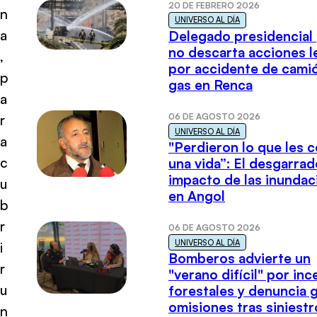
20 DE FEBRERO 2026
n
UNIVERSO AL DÍA
a
Delegado presidencial
no descarta acciones l
,
por accidente de cami
p
gas en Renca
a
06 DE AGOSTO 2026
r
UNIVERSO AL DÍA
a
"Perdieron lo que les 
c
una vida”: El desgarrad
impacto de las inundac
u
en Angol
b
r
06 DE AGOSTO 2026
UNIVERSO AL DÍA
i
Bomberos advierte un
r
"verano difícil" por in
u
forestales y denuncia 
omisiones tras siniestr
n