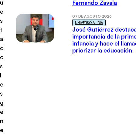
u
Fernando Zavala
e
07 DE AGOSTO 2026
s
UNIVERSO AL DÍA
José Gutiérrez destaca
t
importancia de la prim
a
infancia y hace el llam
d
priorizar la educación
o
s
l
e
s
g
e
n
e