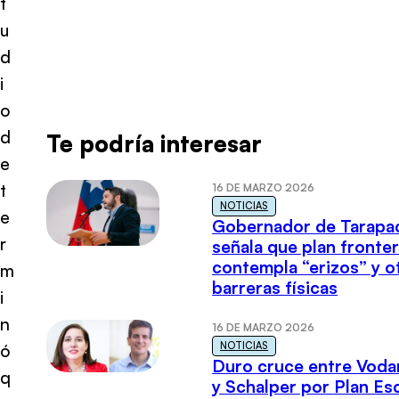
t
u
d
i
o
d
Te podría interesar
e
t
16 DE MARZO 2026
NOTICIAS
e
Gobernador de Tarapa
r
señala que plan fronter
contempla “erizos” y o
m
barreras físicas
i
n
16 DE MARZO 2026
NOTICIAS
ó
Duro cruce entre Voda
q
y Schalper por Plan E