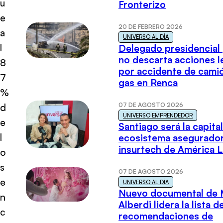
u
Fronterizo
e
20 DE FEBRERO 2026
a
UNIVERSO AL DÍA
l
Delegado presidencial
no descarta acciones l
8
por accidente de cami
7
gas en Renca
%
07 DE AGOSTO 2026
d
UNIVERSO EMPRENDEDOR
e
Santiago será la capital
l
ecosistema asegurador
insurtech de América L
o
s
07 DE AGOSTO 2026
e
UNIVERSO AL DÍA
Nuevo documental de 
n
Alberdi lidera la lista d
c
recomendaciones de