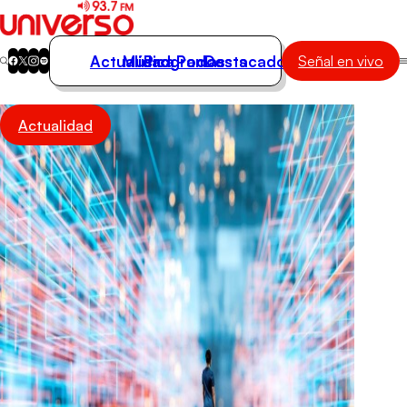
Actualidad
Música
Programas
Podcasts
Destacados
Señal en vivo
Actualidad
Actualidad
Música
Programas
Podcasts
Destacados