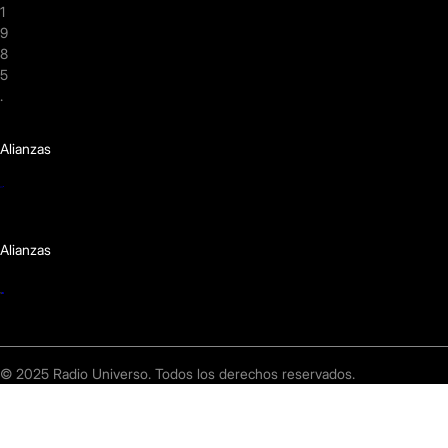
1
9
8
5
.
Alianzas
Alianzas
© 2025 Radio Universo. Todos los derechos reservados.