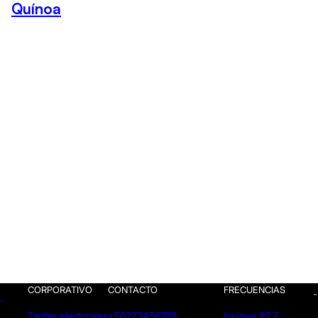
Quínoa
CORPORATIVO
CONTACTO
FRECUENCIAS
Tarifas electorales
+56223456789
Iquique 92.7