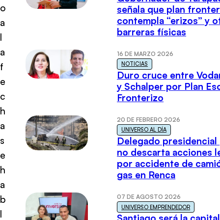
o
señala que plan fronter
contempla “erizos” y o
a
barreras físicas
l
a
16 DE MARZO 2026
NOTICIAS
f
Duro cruce entre Voda
e
y Schalper por Plan E
c
Fronterizo
h
20 DE FEBRERO 2026
a
UNIVERSO AL DÍA
s
Delegado presidencial
no descarta acciones l
e
por accidente de cami
h
gas en Renca
a
07 DE AGOSTO 2026
b
UNIVERSO EMPRENDEDOR
l
Santiago será la capital