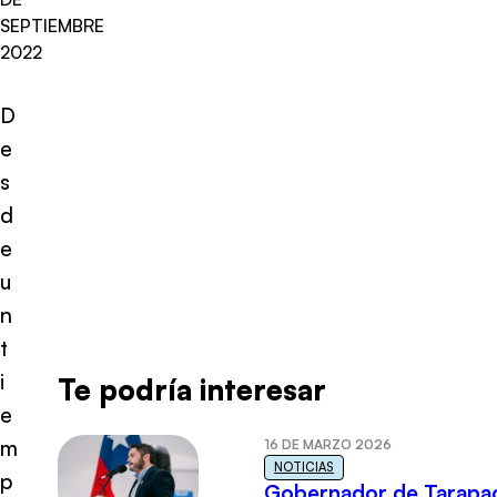
SEPTIEMBRE
2022
D
e
s
d
e
u
n
t
i
Te podría interesar
e
m
16 DE MARZO 2026
NOTICIAS
p
Gobernador de Tarapa