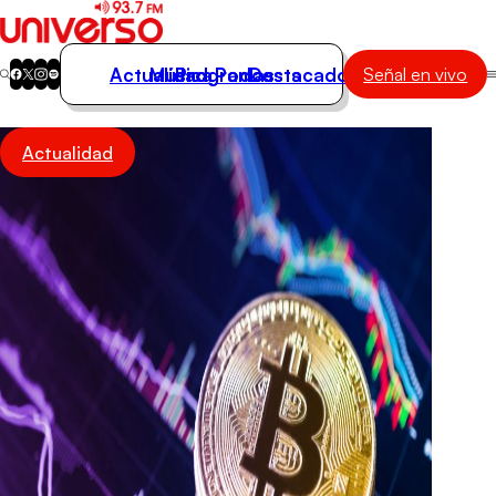
Actualidad
Música
Programas
Podcasts
Destacados
Señal en vivo
Actualidad
Actualidad
Música
Programas
Podcasts
Destacados