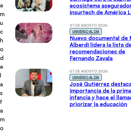
a
ecosistema asegurador
insurtech de América L
m
u
07 DE AGOSTO 2026
c
UNIVERSO AL DÍA
Nuevo documental de 
h
Alberdi lidera la lista d
o
recomendaciones de
d
Fernando Zavala
e
07 DE AGOSTO 2026
l
UNIVERSO AL DÍA
José Gutiérrez destaca
a
importancia de la prim
s
infancia y hace el llam
f
priorizar la educación
a
m
o