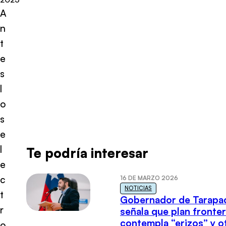
A
n
t
e
s
l
o
s
e
l
Te podría interesar
e
c
16 DE MARZO 2026
NOTICIAS
t
Gobernador de Tarapa
r
señala que plan fronter
contempla “erizos” y o
o