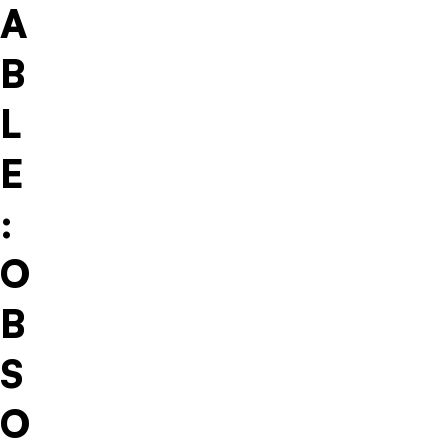
A
B
L
E
:
O
B
S
O