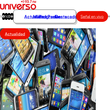
Actualidad
Música
Programas
Podcasts
Destacados
Señal en vivo
Actualidad
Actualidad
Música
Programas
Podcasts
Destacados