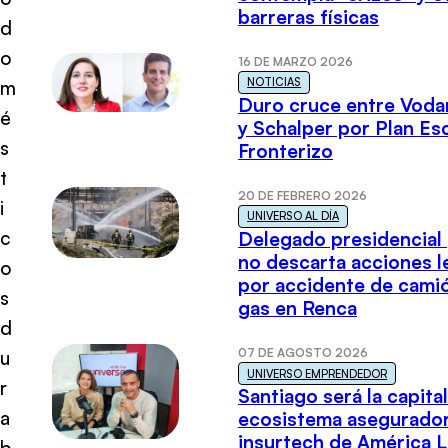
barreras físicas
d
o
16 DE MARZO 2026
NOTICIAS
m
Duro cruce entre Voda
é
y Schalper por Plan E
s
Fronterizo
t
20 DE FEBRERO 2026
i
UNIVERSO AL DÍA
c
Delegado presidencial
no descarta acciones l
o
por accidente de cami
s
gas en Renca
d
07 DE AGOSTO 2026
u
UNIVERSO EMPRENDEDOR
r
Santiago será la capital
a
ecosistema asegurador
insurtech de América L
b