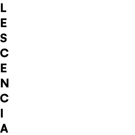
L
E
S
C
E
N
C
I
A