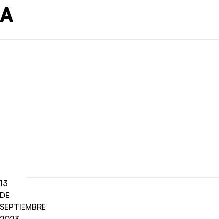
A
13
DE
SEPTIEMBRE
2023