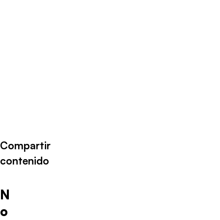
Radio Universo
·
Universo Renovable Cap 13 (13-09-23)
Compartir
contenido
N
o