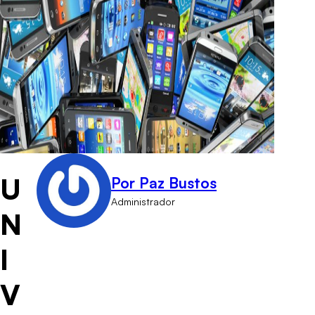
U
Por Paz Bustos
Administrador
N
I
V