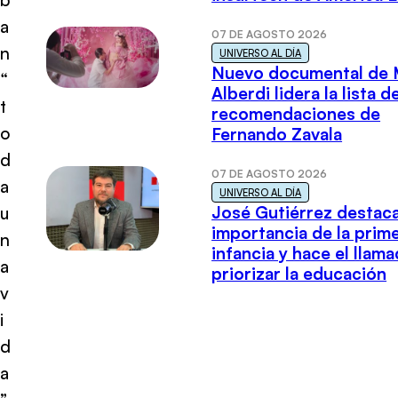
a
07 DE AGOSTO 2026
n
UNIVERSO AL DÍA
Nuevo documental de 
“
Alberdi lidera la lista d
t
recomendaciones de
o
Fernando Zavala
d
07 DE AGOSTO 2026
a
UNIVERSO AL DÍA
José Gutiérrez destaca
u
importancia de la prim
n
infancia y hace el llam
a
priorizar la educación
v
i
d
a