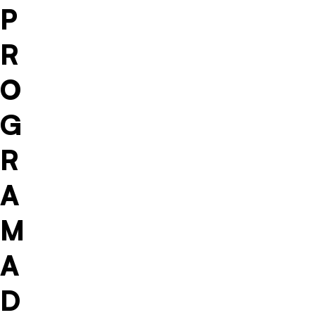
P
R
O
G
R
A
M
A
D