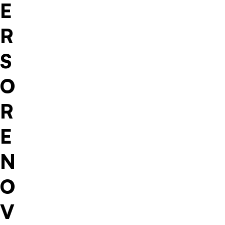
E
R
S
O
R
E
N
O
V