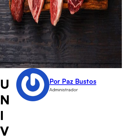
U
Por Paz Bustos
Administrador
N
I
V