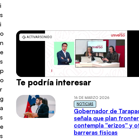
i
s
i
o
n
e
s
p
o
Te podría interesar
r
g
16 DE MARZO 2026
NOTICIAS
a
Gobernador de Tarapa
s
señala que plan fronter
contempla “erizos” y o
e
barreras físicas
s