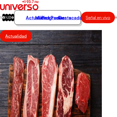
Actualidad
Música
Programas
Podcasts
Destacados
Señal en vivo
Actualidad
Actualidad
Música
Programas
Podcasts
Destacados