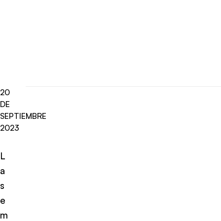
20
DE
SEPTIEMBRE
2023
L
a
s
e
m