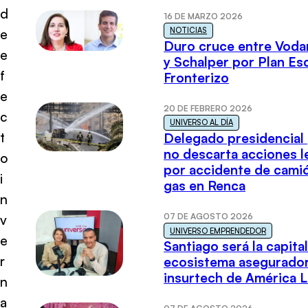
d
16 DE MARZO 2026
NOTICIAS
e
Duro cruce entre Voda
e
y Schalper por Plan E
f
Fronterizo
e
20 DE FEBRERO 2026
c
UNIVERSO AL DÍA
t
Delegado presidencial
no descarta acciones l
o
por accidente de cami
i
gas en Renca
n
07 DE AGOSTO 2026
v
UNIVERSO EMPRENDEDOR
e
Santiago será la capital
r
ecosistema asegurador
insurtech de América L
n
a