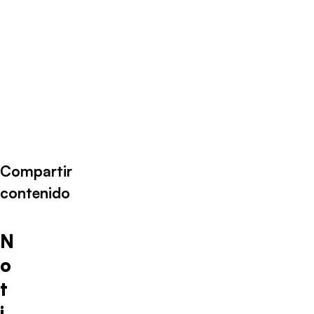
Compartir
contenido
N
o
t
i