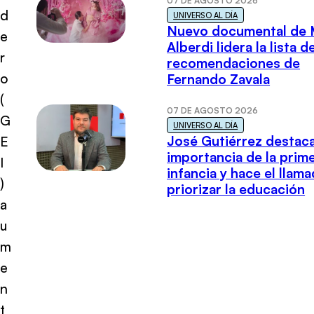
07 DE AGOSTO 2026
d
UNIVERSO AL DÍA
Nuevo documental de 
e
Alberdi lidera la lista d
r
recomendaciones de
o
Fernando Zavala
(
07 DE AGOSTO 2026
G
UNIVERSO AL DÍA
José Gutiérrez destaca
E
importancia de la prim
I
infancia y hace el llam
)
priorizar la educación
a
u
m
e
n
t