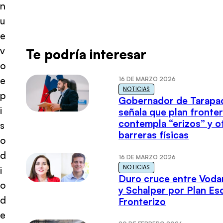
n
u
e
v
Te podría interesar
o
e
16 DE MARZO 2026
NOTICIAS
p
Gobernador de Tarapa
i
señala que plan fronter
contempla “erizos” y o
s
barreras físicas
o
d
16 DE MARZO 2026
NOTICIAS
i
Duro cruce entre Voda
o
y Schalper por Plan E
d
Fronterizo
e