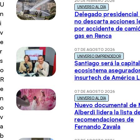
20 DE FEBRERO 2026
U
UNIVERSO AL DÍA
n
Delegado presidencial
no descarta acciones l
i
por accidente de cami
v
gas en Renca
e
07 DE AGOSTO 2026
r
UNIVERSO EMPRENDEDOR
s
Santiago será la capital
o
ecosistema asegurador
insurtech de América L
R
e
07 DE AGOSTO 2026
n
UNIVERSO AL DÍA
Nuevo documental de 
o
Alberdi lidera la lista d
v
recomendaciones de
a
Fernando Zavala
b