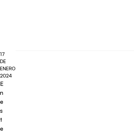
17
DE
ENERO
2024
E
n
e
s
t
e