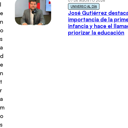
07 DE AGOSTO 2026
l
UNIVERSO AL DÍA
José Gutiérrez destaca
e
importancia de la prim
n
infancia y hace el llam
o
priorizar la educación
s
a
d
e
n
t
r
a
m
o
s