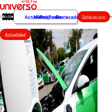
Actualidad
Música
Programas
Podcasts
Destacados
Señal en vivo
Actualidad
Actualidad
Música
Programas
Podcasts
Destacados