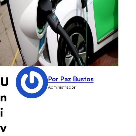
U
Por Paz Bustos
Administrador
n
i
v