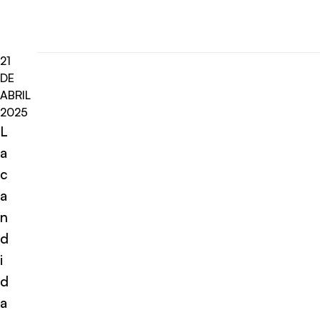
21
DE
ABRIL
2025
L
a
c
a
n
d
i
d
a