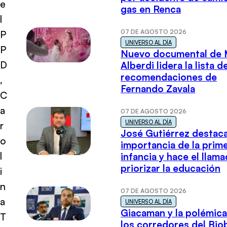
e
gas en Renca
l
07 DE AGOSTO 2026
P
UNIVERSO AL DÍA
P
Nuevo documental de 
D
Alberdi lidera la lista d
recomendaciones de
,
Fernando Zavala
C
a
07 DE AGOSTO 2026
UNIVERSO AL DÍA
r
José Gutiérrez destaca
o
importancia de la prim
l
infancia y hace el llam
priorizar la educación
i
n
07 DE AGOSTO 2026
a
UNIVERSO AL DÍA
Giacaman y la polémica
T
los corredores del Biob