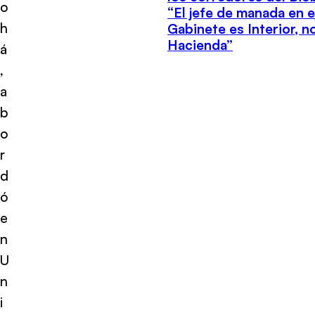
o
“El jefe de manada en e
h
Gabinete es Interior, n
Hacienda”
á
,
a
b
o
r
d
ó
e
n
U
n
i