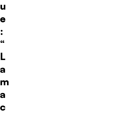
u
e
:
“
L
a
m
a
c