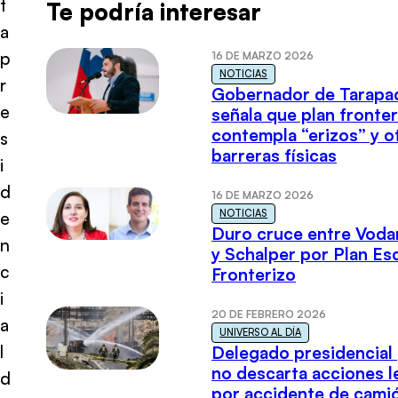
t
Te podría interesar
a
p
16 DE MARZO 2026
NOTICIAS
r
Gobernador de Tarapa
e
señala que plan fronter
contempla “erizos” y o
s
barreras físicas
i
d
16 DE MARZO 2026
NOTICIAS
e
Duro cruce entre Voda
n
y Schalper por Plan E
c
Fronterizo
i
20 DE FEBRERO 2026
a
UNIVERSO AL DÍA
l
Delegado presidencial
no descarta acciones l
d
por accidente de cami