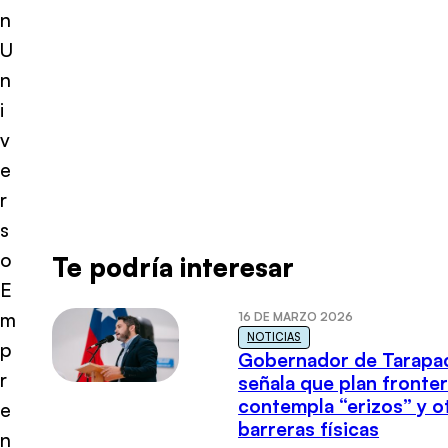
n
U
n
i
v
e
r
s
o
Te podría interesar
E
m
16 DE MARZO 2026
NOTICIAS
p
Gobernador de Tarapa
r
señala que plan fronter
contempla “erizos” y o
e
barreras físicas
n