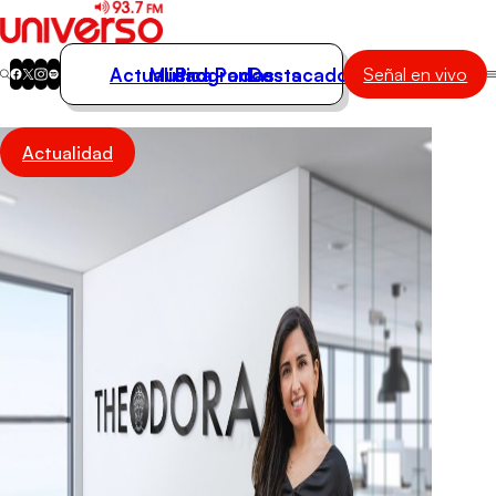
Actualidad
Música
Programas
Podcasts
Destacados
Señal en vivo
Actualidad
Actualidad
Música
Programas
Podcasts
Destacados