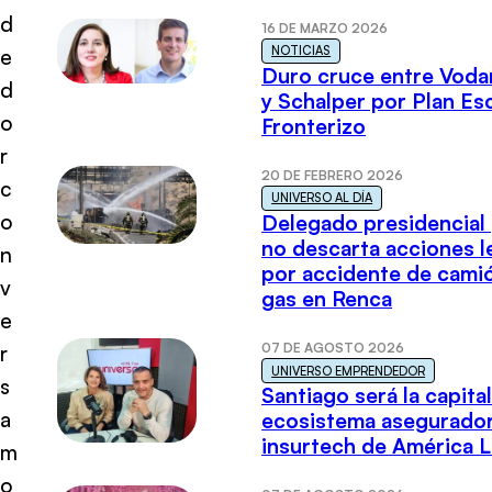
d
16 DE MARZO 2026
NOTICIAS
e
Duro cruce entre Voda
d
y Schalper por Plan E
o
Fronterizo
r
20 DE FEBRERO 2026
c
UNIVERSO AL DÍA
o
Delegado presidencial
no descarta acciones l
n
por accidente de cami
v
gas en Renca
e
07 DE AGOSTO 2026
r
UNIVERSO EMPRENDEDOR
s
Santiago será la capital
a
ecosistema asegurador
insurtech de América L
m
o