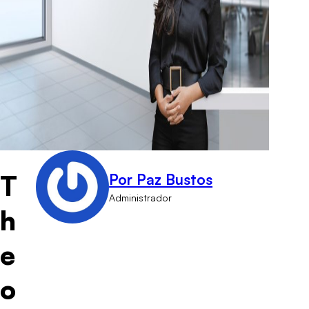
T
Por Paz Bustos
Administrador
h
e
o