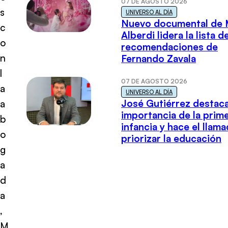
07 DE AGOSTO 2026
s
UNIVERSO AL DÍA
Nuevo documental de 
c
Alberdi lidera la lista d
o
recomendaciones de
n
Fernando Zavala
l
07 DE AGOSTO 2026
a
UNIVERSO AL DÍA
José Gutiérrez destaca
a
importancia de la prim
b
infancia y hace el llam
o
priorizar la educación
g
a
d
a
,
M