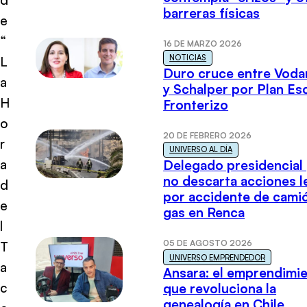
barreras físicas
e
“
16 DE MARZO 2026
NOTICIAS
L
Duro cruce entre Voda
a
y Schalper por Plan E
H
Fronterizo
o
20 DE FEBRERO 2026
r
UNIVERSO AL DÍA
a
Delegado presidencial
no descarta acciones l
d
por accidente de cami
e
gas en Renca
l
05 DE AGOSTO 2026
T
UNIVERSO EMPRENDEDOR
a
Ansara: el emprendimi
c
que revoluciona la
genealogía en Chile