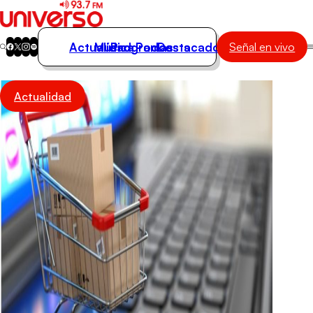
Actualidad
Música
Programas
Podcasts
Destacados
Señal en vivo
Actualidad
Actualidad
Música
Programas
Podcasts
Destacados