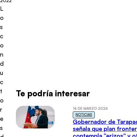
2022
L
o
s
c
o
n
d
u
c
t
Te podría interesar
o
r
16 DE MARZO 2026
NOTICIAS
e
Gobernador de Tarapa
s
señala que plan fronter
contempla “erizos” y o
d