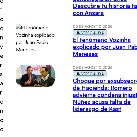
o
Descubre tu historia fa
”
con Ansara
c
05 DE AGOSTO 2026
o
UNIVERSO AL DÍA
n
El fenómeno Vozinha
v
explicado por Juan Pa
Meneses
e
r
05 DE AGOSTO 2026
s
UNIVERSO AL DÍA
Choque por exsubsecr
a
de Hacienda: Romero
r
advierte condena injust
o
Núñez acusa falta de
liderazgo de Kast
n
c
o