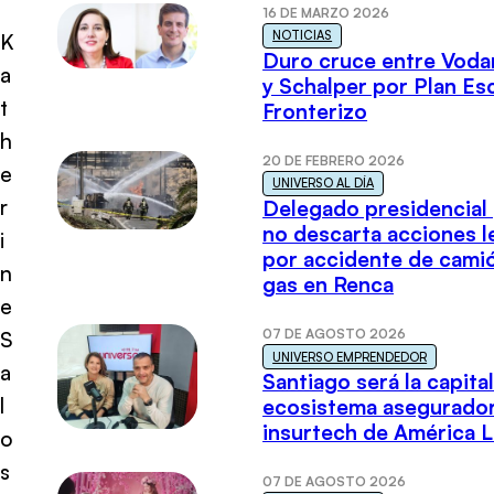
16 DE MARZO 2026
NOTICIAS
K
Duro cruce entre Voda
a
y Schalper por Plan E
t
Fronterizo
h
20 DE FEBRERO 2026
e
UNIVERSO AL DÍA
r
Delegado presidencial
no descarta acciones l
i
por accidente de cami
n
gas en Renca
e
07 DE AGOSTO 2026
S
UNIVERSO EMPRENDEDOR
a
Santiago será la capital
l
ecosistema asegurador
insurtech de América L
o
s
07 DE AGOSTO 2026