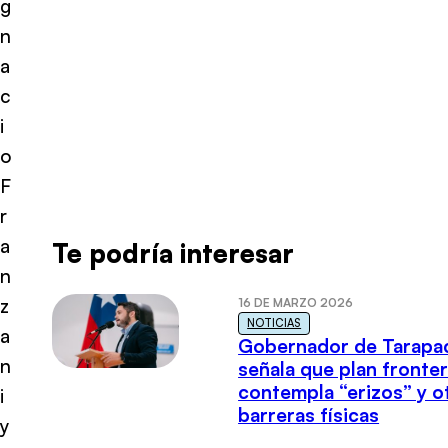
g
n
a
c
i
o
F
r
a
Te podría interesar
n
z
16 DE MARZO 2026
NOTICIAS
a
Gobernador de Tarapa
n
señala que plan fronter
contempla “erizos” y o
i
barreras físicas
y