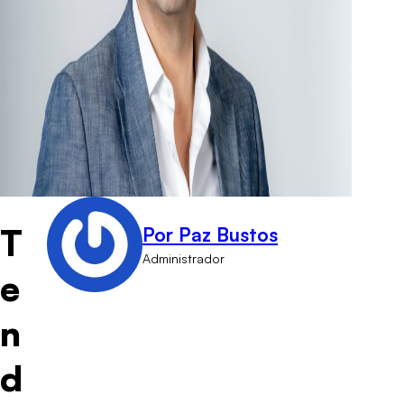
T
Por Paz Bustos
Administrador
e
n
d