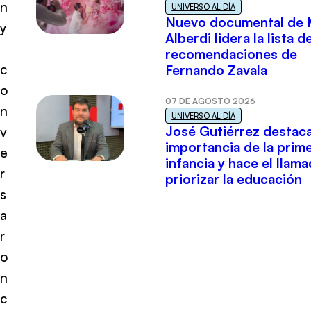
n
UNIVERSO AL DÍA
Nuevo documental de 
y
Alberdi lidera la lista d
recomendaciones de
c
Fernando Zavala
o
07 DE AGOSTO 2026
n
UNIVERSO AL DÍA
José Gutiérrez destaca
v
importancia de la prim
e
infancia y hace el llam
r
priorizar la educación
s
a
r
o
n
c