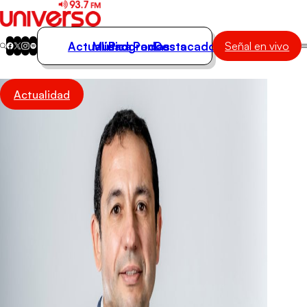
Actualidad
Música
Programas
Podcasts
Destacados
Señal en vivo
Actualidad
Actualidad
Música
Programas
Podcasts
Destacados