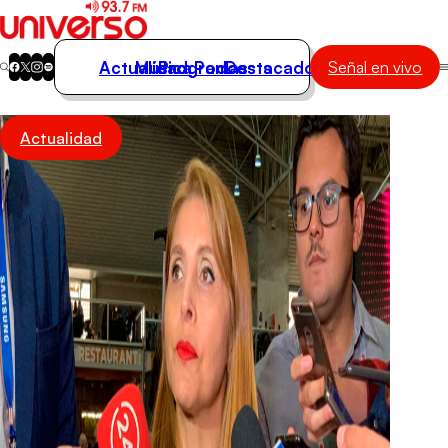
Actualidad
Música
Programas
Podcasts
Destacados
Señal en vivo
Actualidad
Actualidad
Música
Programas
Podcasts
Destacados