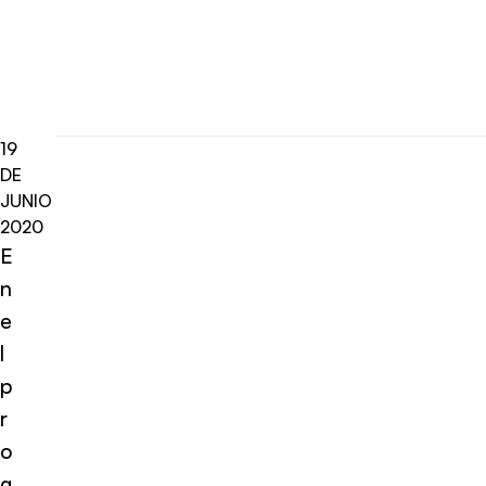
19
DE
JUNIO
2020
E
n
e
l
p
r
o
g