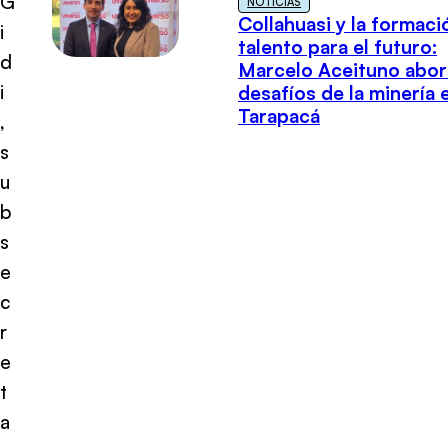
G
NOTICIAS
Collahuasi y la formaci
i
talento para el futuro:
d
Marcelo Aceituno abor
i
desafíos de la minería 
Tarapacá
,
s
u
b
s
e
c
r
e
t
a