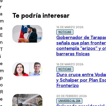
r
a
Te podría interesar
m
a
16 DE MARZO 2026
NOTICIAS
E
Gobernador de Tarapa
n
señala que plan fronter
contempla “erizos” y o
T
barreras físicas
i
e
16 DE MARZO 2026
NOTICIAS
m
Duro cruce entre Voda
p
y Schalper por Plan E
o
Fronterizo
R
20 DE FEBRERO 2026
e
UNIVERSO AL DÍA
a