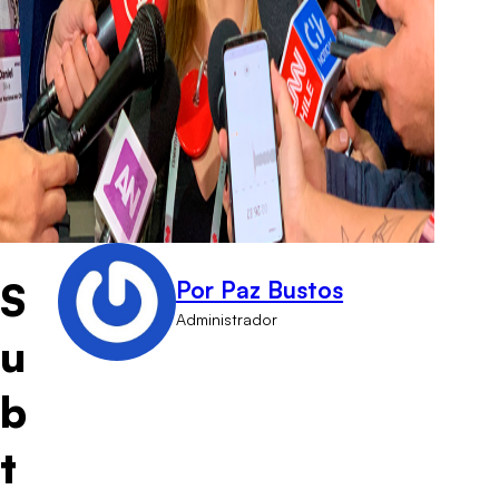
S
Por Paz Bustos
Administrador
u
b
t