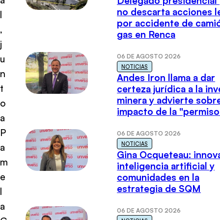
Delegado presidencial
no descarta acciones l
l
por accidente de cami
,
gas en Renca
j
06 DE AGOSTO 2026
u
NOTICIAS
n
Andes Iron llama a dar
t
certeza jurídica a la in
minera y advierte sobre
o
impacto de la "permiso
a
P
06 DE AGOSTO 2026
NOTICIAS
a
Gina Ocqueteau: innov
m
inteligencia artificial y
e
comunidades en la
estrategia de SQM
l
a
06 DE AGOSTO 2026