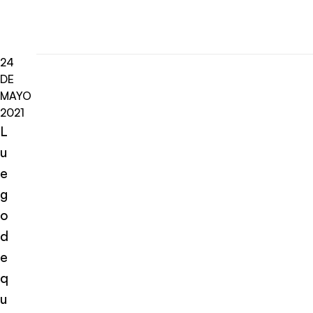
24
DE
MAYO
2021
L
u
e
g
o
d
e
q
u