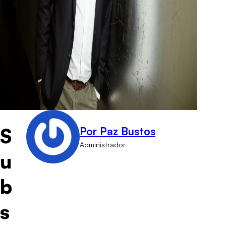
S
Por Paz Bustos
Administrador
u
b
s