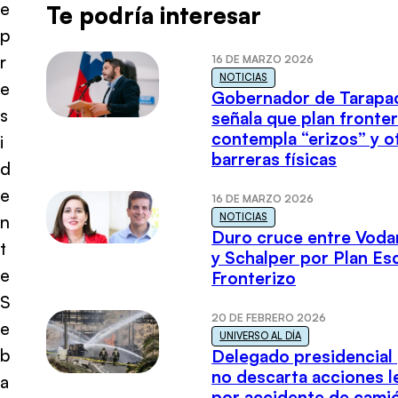
e
Te podría interesar
p
r
16 DE MARZO 2026
NOTICIAS
e
Gobernador de Tarapa
s
señala que plan fronter
contempla “erizos” y o
i
barreras físicas
d
e
16 DE MARZO 2026
NOTICIAS
n
Duro cruce entre Voda
t
y Schalper por Plan E
e
Fronterizo
S
20 DE FEBRERO 2026
e
UNIVERSO AL DÍA
b
Delegado presidencial
no descarta acciones l
a
por accidente de cami