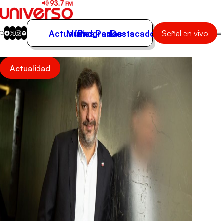
Actualidad
Música
Programas
Podcasts
Destacados
Señal en vivo
Actualidad
Actualidad
Música
Programas
Podcasts
Destacados