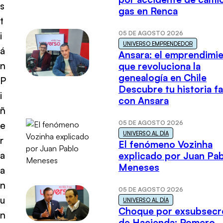
s
gas en Renca
t
05 DE AGOSTO 2026
i
UNIVERSO EMPRENDEDOR
á
Ansara: el emprendimi
n
que revoluciona la
genealogía en Chile
P
Descubre tu historia fa
i
con Ansara
ñ
05 DE AGOSTO 2026
e
UNIVERSO AL DÍA
r
El fenómeno Vozinha
a
explicado por Juan Pa
Meneses
a
n
05 DE AGOSTO 2026
u
UNIVERSO AL DÍA
Choque por exsubsecr
n
de Hacienda: Romero