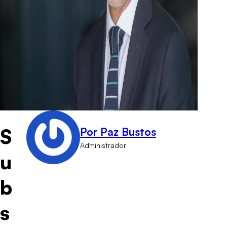
S
Por Paz Bustos
Administrador
u
b
s