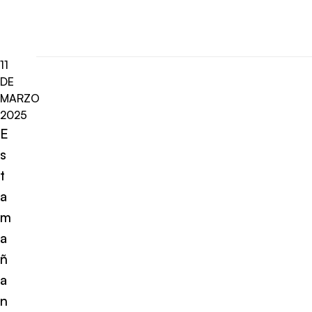
11
DE
MARZO
2025
E
s
t
a
m
a
ñ
a
n