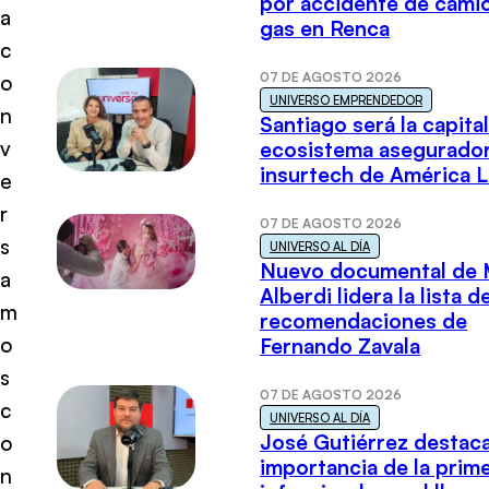
por accidente de cami
a
gas en Renca
c
07 DE AGOSTO 2026
o
UNIVERSO EMPRENDEDOR
n
Santiago será la capital
v
ecosistema asegurador
insurtech de América L
e
r
07 DE AGOSTO 2026
s
UNIVERSO AL DÍA
Nuevo documental de 
a
Alberdi lidera la lista d
m
recomendaciones de
o
Fernando Zavala
s
07 DE AGOSTO 2026
c
UNIVERSO AL DÍA
José Gutiérrez destaca
o
importancia de la prim
n