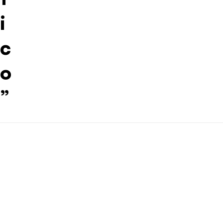
i
c
o
”