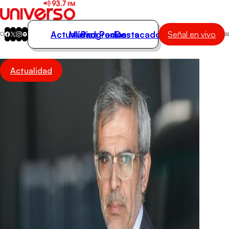
Actualidad
Música
Programas
Podcasts
Destacados
Señal en vivo
Actualidad
Actualidad
Música
Programas
Podcasts
Destacados