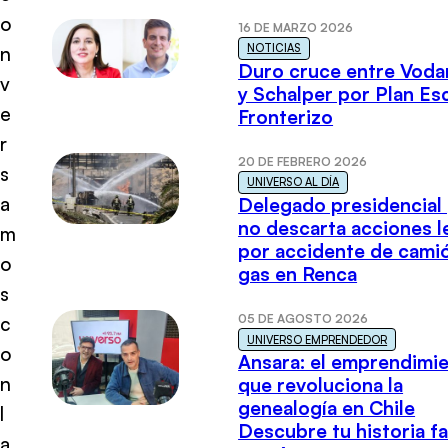
o
16 DE MARZO 2026
NOTICIAS
n
Duro cruce entre Voda
v
y Schalper por Plan E
e
Fronterizo
r
20 DE FEBRERO 2026
s
UNIVERSO AL DÍA
a
Delegado presidencial
no descarta acciones l
m
por accidente de cami
o
gas en Renca
s
05 DE AGOSTO 2026
c
UNIVERSO EMPRENDEDOR
o
Ansara: el emprendimi
n
que revoluciona la
genealogía en Chile
l
Descubre tu historia fa
a