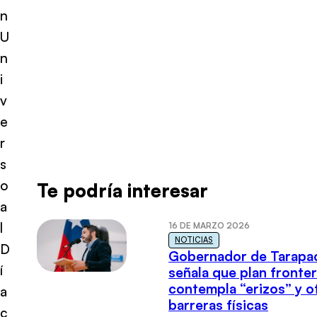
n
U
n
i
v
e
r
s
o
Te podría interesar
a
l
16 DE MARZO 2026
NOTICIAS
D
Gobernador de Tarapa
í
señala que plan fronter
contempla “erizos” y o
a
barreras físicas
c