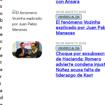
con Ansara
s
05 DE AGOSTO 2026
u
UNIVERSO AL DÍA
b
El fenómeno Vozinha
s
explicado por Juan Pa
Meneses
e
c
05 DE AGOSTO 2026
r
UNIVERSO AL DÍA
Choque por exsubsecr
e
de Hacienda: Romero
t
advierte condena injust
a
Núñez acusa falta de
liderazgo de Kast
r
i
a
d
e