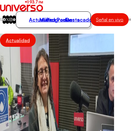
Actualidad
Música
Programas
Podcasts
Destacados
Señal en vivo
Actualidad
Actualidad
Música
Programas
Podcasts
Destacados