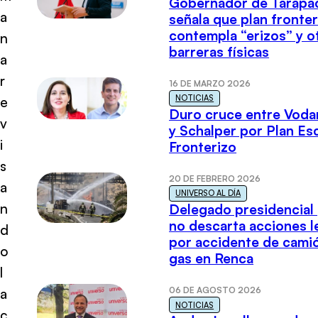
Gobernador de Tarapa
a
señala que plan fronter
contempla “erizos” y o
n
barreras físicas
a
r
16 DE MARZO 2026
NOTICIAS
e
Duro cruce entre Voda
v
y Schalper por Plan E
i
Fronterizo
s
20 DE FEBRERO 2026
a
UNIVERSO AL DÍA
n
Delegado presidencial
no descarta acciones l
d
por accidente de cami
o
gas en Renca
l
06 DE AGOSTO 2026
a
NOTICIAS
c