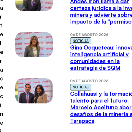
Andes Iron llama a dar
a
certeza jurídica a la in
minera y advierte sobre
r
impacto de la "permiso
t
e
06 DE AGOSTO 2026
NOTICIAS
l
Gina Ocqueteau: innov
e
inteligencia artificial y
r
comunidades en la
estrategia de SQM
a
d
06 DE AGOSTO 2026
e
NOTICIAS
Collahuasi y la formaci
c
talento para el futuro:
i
Marcelo Aceituno abor
n
desafíos de la minería 
Tarapacá
e
j