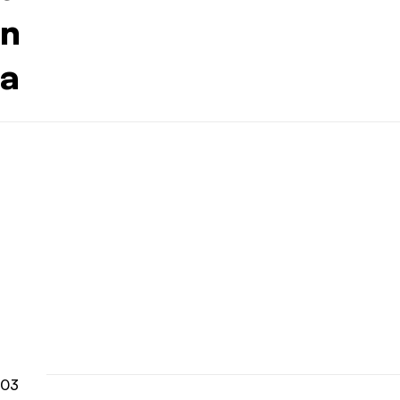
n
a
03