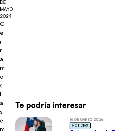
DE
MAYO
2024
C
e
r
r
a
m
o
s
l
a
Te podría interesar
s
e
16 DE MARZO 2026
NOTICIAS
m