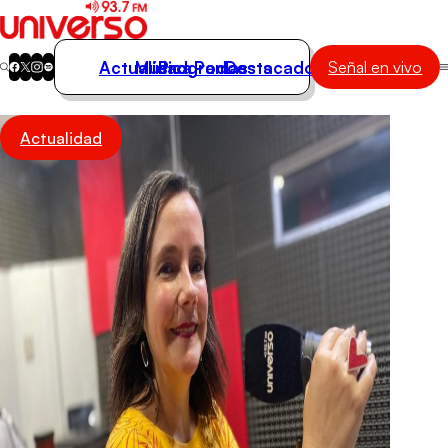
Actualidad
Música
Programas
Podcasts
Destacados
Señal en vivo
Actualidad
Actualidad
Música
Programas
Podcasts
Destacados