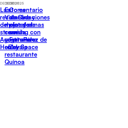
DE 2025
DE 2025
DE 2025
Las
Esto es
Comentario
recomendaciones
Vida: Lo
de Cine y
del cine y el
mejor de la
plataformas
streaming con
comida
con
Agustín Pérez de
vegetariana
Fernando
Hobby Space
en el
Zavala
restaurante
Quínoa