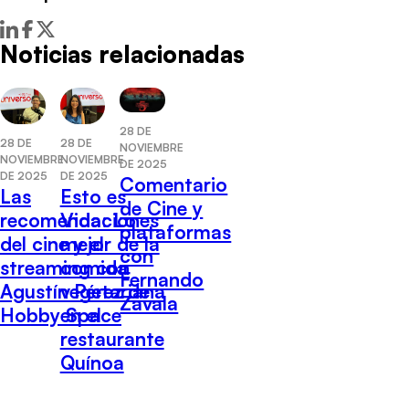
Noticias relacionadas
28 DE
28 DE
28 DE
NOVIEMBRE
NOVIEMBRE
NOVIEMBRE
DE 2025
DE 2025
DE 2025
Comentario
Las
Esto es
de Cine y
recomendaciones
Vida: Lo
plataformas
del cine y el
mejor de la
con
streaming con
comida
Fernando
Agustín Pérez de
vegetariana
Zavala
Hobby Space
en el
restaurante
Quínoa