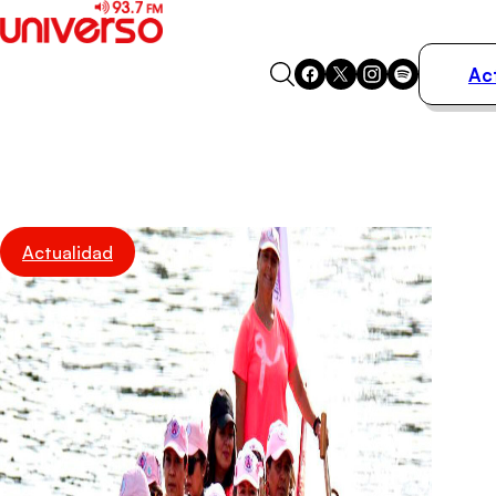
Ac
Actualidad
Música
Programas
Podcasts
Destacados
Actualidad