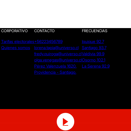
CORPORATIVO
CONTACTO
FRECUENCIAS
Tarifas electorales
+56223456789
Iquique 92.7
Quienes somos
lorena.tapia@universo.cl
Santiago 93.7
fredy.quiroga@universo.cl
Valdivia 99.9
olga.venegas@universo.cl
Osorno 102.1
Pérez Valenzuela 1620.
La Serena 92.9
Providencia - Santiago.