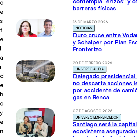
contempla “erizos” y o
o
barreras físicas
e
s
16 DE MARZO 2026
NOTICIAS
t
Duro cruce entre Voda
e
y Schalper por Plan E
l
Fronterizo
a
20 DE FEBRERO 2026
r
UNIVERSO AL DÍA
d
Delegado presidencial
no descarta acciones l
e
por accidente de cami
h
gas en Renca
o
07 DE AGOSTO 2026
y
UNIVERSO EMPRENDEDOR
e
Santiago será la capital
n
ecosistema asegurador