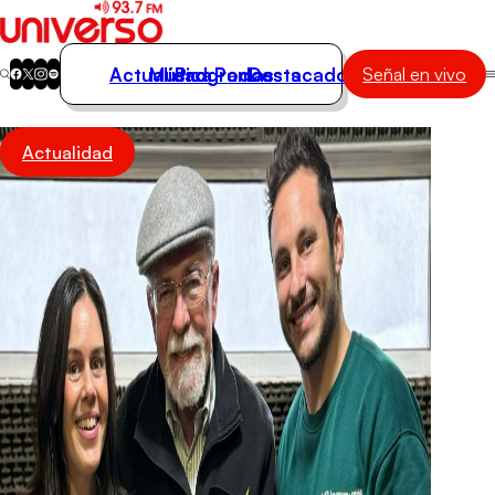
Actualidad
Música
Programas
Podcasts
Destacados
Señal en vivo
Actualidad
Actualidad
Música
Programas
Podcasts
Destacados