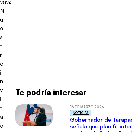
2024
N
u
e
s
t
r
o
i
n
v
Te podría interesar
i
t
16 DE MARZO 2026
NOTICIAS
a
Gobernador de Tarapa
d
señala que plan fronter