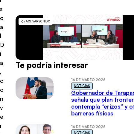
s
o
a
l
D
í
a
Te podría interesar
,
c
16 DE MARZO 2026
NOTICIAS
o
Gobernador de Tarapa
n
señala que plan fronter
contempla “erizos” y o
v
barreras físicas
e
r
16 DE MARZO 2026
NOTICIAS