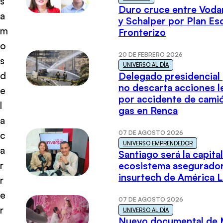
s
Duro cruce entre Voda
a
y Schalper por Plan E
m
Fronterizo
o
20 DE FEBRERO 2026
s
UNIVERSO AL DÍA
d
Delegado presidencial
no descarta acciones l
e
por accidente de cami
l
gas en Renca
a
07 DE AGOSTO 2026
c
UNIVERSO EMPRENDEDOR
a
Santiago será la capital
r
ecosistema asegurador
insurtech de América L
r
e
07 DE AGOSTO 2026
r
UNIVERSO AL DÍA
Nuevo documental de 