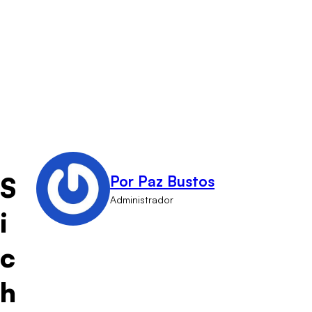
S
Por Paz Bustos
Administrador
i
c
h