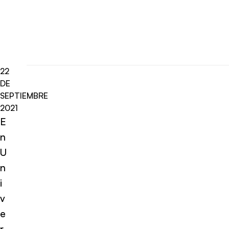
22
DE
SEPTIEMBRE
2021
E
n
U
n
i
v
e
r