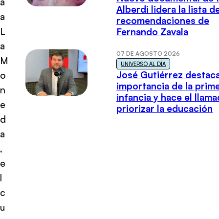
a
Alberdi lidera la lista d
a
recomendaciones de
L
Fernando Zavala
a
07 DE AGOSTO 2026
M
UNIVERSO AL DÍA
José Gutiérrez destaca
o
importancia de la prim
n
infancia y hace el llam
e
priorizar la educación
d
a
,
e
l
c
u