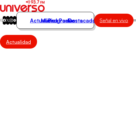
Actualidad
Música
Programas
Podcasts
Destacados
Señal en vivo
Actualidad
Actualidad
Música
Programas
Podcasts
Destacados