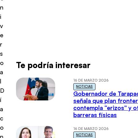
n
i
v
e
r
s
o
Te podría interesar
a
l
16 DE MARZO 2026
NOTICIAS
D
Gobernador de Tarapa
í
señala que plan fronter
contempla “erizos” y o
a
barreras físicas
c
o
16 DE MARZO 2026
NOTICIAS
n