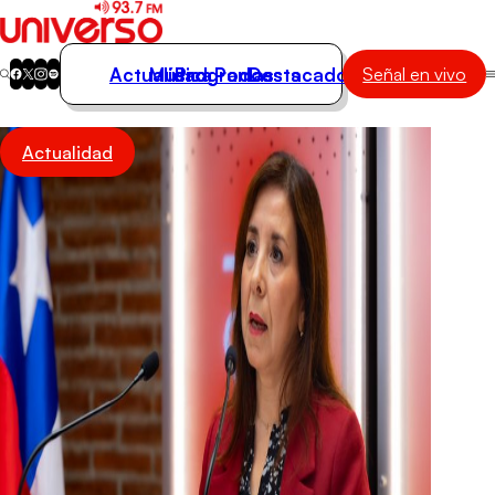
Actualidad
Música
Programas
Podcasts
Destacados
Señal en vivo
Actualidad
Actualidad
Música
Programas
Podcasts
Destacados