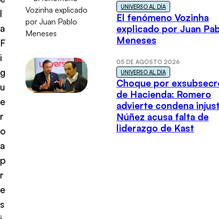
UNIVERSO AL DÍA
l
El fenómeno Vozinha
a
explicado por Juan Pa
Meneses
F
i
05 DE AGOSTO 2026
g
UNIVERSO AL DÍA
Choque por exsubsecr
u
de Hacienda: Romero
e
advierte condena injust
r
Núñez acusa falta de
liderazgo de Kast
o
a
p
r
e
s
i