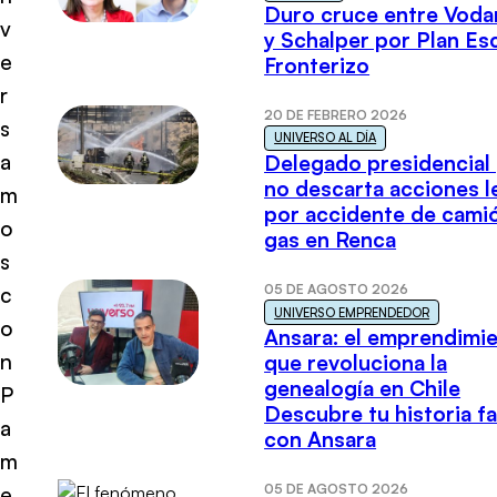
Duro cruce entre Voda
v
y Schalper por Plan E
e
Fronterizo
r
20 DE FEBRERO 2026
s
UNIVERSO AL DÍA
a
Delegado presidencial
no descarta acciones l
m
por accidente de cami
o
gas en Renca
s
05 DE AGOSTO 2026
c
UNIVERSO EMPRENDEDOR
o
Ansara: el emprendimi
n
que revoluciona la
genealogía en Chile
P
Descubre tu historia fa
a
con Ansara
m
05 DE AGOSTO 2026
e