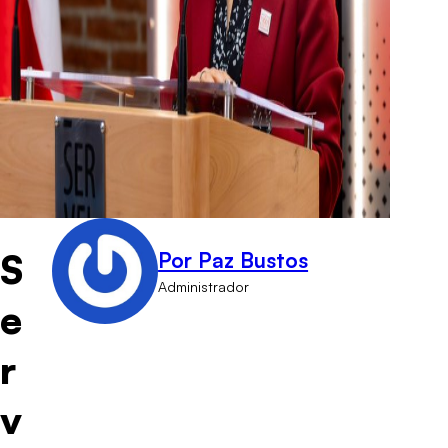
S
Por Paz Bustos
Administrador
e
r
v