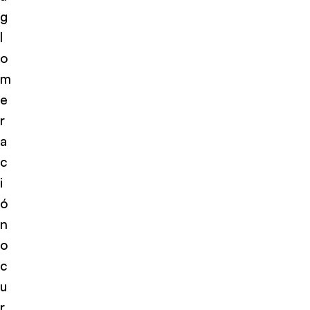
g
l
o
m
e
r
a
c
i
ó
n
o
c
u
r