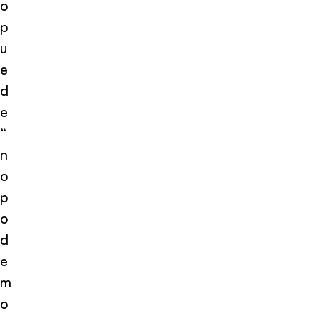
o
p
u
e
d
e
“
n
o
p
o
d
e
m
o