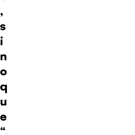
,
s
i
n
o
q
u
e
“