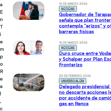
a
16 DE MARZO 2026
NOTICIAS
E
Gobernador de Tarapa
n
señala que plan fronter
contempla “erizos” y o
T
barreras físicas
i
e
16 DE MARZO 2026
NOTICIAS
m
Duro cruce entre Voda
p
y Schalper por Plan E
o
Fronterizo
R
20 DE FEBRERO 2026
e
UNIVERSO AL DÍA
a
Delegado presidencial
no descarta acciones l
l
por accidente de cami
,
gas en Renca
c