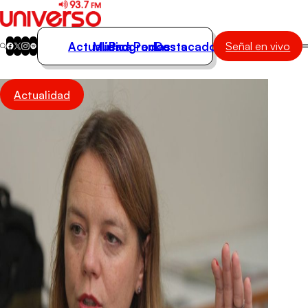
Actualidad
Música
Programas
Podcasts
Destacados
Señal en vivo
Actualidad
Actualidad
Música
Programas
Podcasts
Destacados