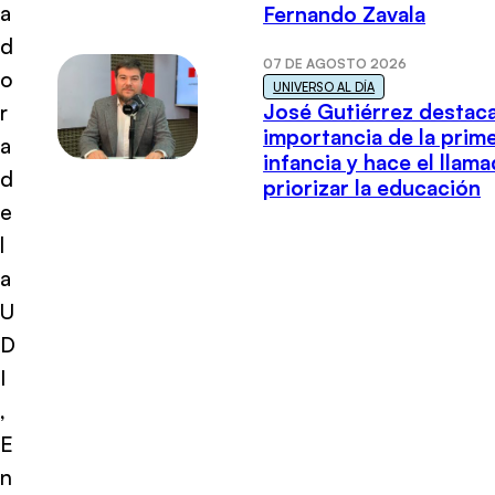
a
Fernando Zavala
d
07 DE AGOSTO 2026
o
UNIVERSO AL DÍA
José Gutiérrez destaca
r
importancia de la prim
a
infancia y hace el llam
d
priorizar la educación
e
l
a
U
D
I
,
E
n