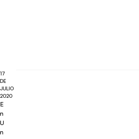
17
DE
JULIO
2020
E
n
U
n