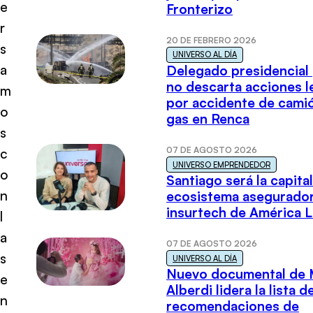
e
Fronterizo
r
20 DE FEBRERO 2026
s
UNIVERSO AL DÍA
a
Delegado presidencial
no descarta acciones l
m
por accidente de cami
o
gas en Renca
s
07 DE AGOSTO 2026
c
UNIVERSO EMPRENDEDOR
o
Santiago será la capital
n
ecosistema asegurador
insurtech de América L
l
a
07 DE AGOSTO 2026
s
UNIVERSO AL DÍA
Nuevo documental de 
e
Alberdi lidera la lista d
n
recomendaciones de