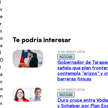
i
v
e
r
s
o
Te podría interesar
a
l
16 DE MARZO 2026
NOTICIAS
D
Gobernador de Tarapa
í
señala que plan fronter
contempla “erizos” y o
a
barreras físicas
c
o
16 DE MARZO 2026
NOTICIAS
n
Duro cruce entre Voda
v
y Schalper por Plan E