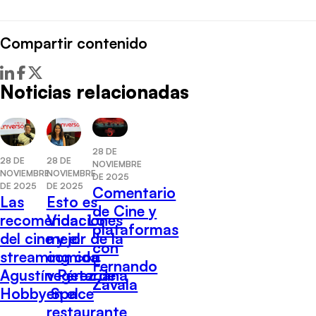
Compartir contenido
Noticias relacionadas
28 DE
28 DE
28 DE
NOVIEMBRE
NOVIEMBRE
NOVIEMBRE
DE 2025
DE 2025
DE 2025
Comentario
Las
Esto es
de Cine y
recomendaciones
Vida: Lo
plataformas
del cine y el
mejor de la
con
streaming con
comida
Fernando
Agustín Pérez de
vegetariana
Zavala
Hobby Space
en el
restaurante