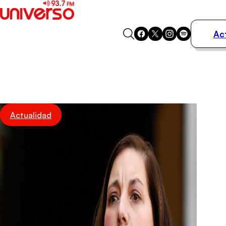
Ac
Actualidad
Música
Programas
Podcasts
Destacados
Actualidad