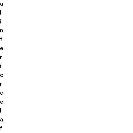
a
l
i
n
t
e
r
i
o
r
d
e
l
a
f