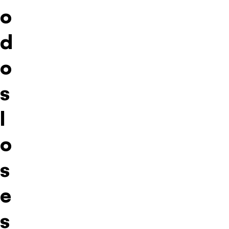
o
d
o
s
l
o
s
e
s