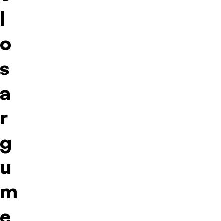
l
o
s
a
r
g
u
m
e