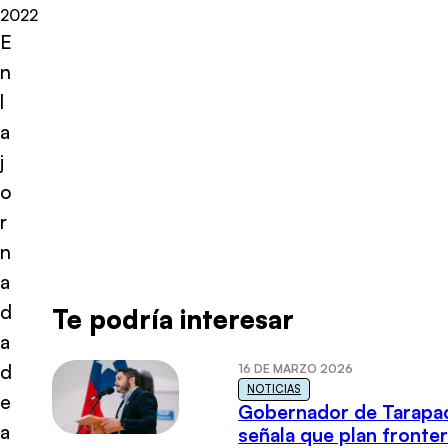
2022
E
n
l
a
j
o
r
n
a
d
Te podría interesar
a
d
16 DE MARZO 2026
NOTICIAS
e
Gobernador de Tarapa
a
señala que plan fronter