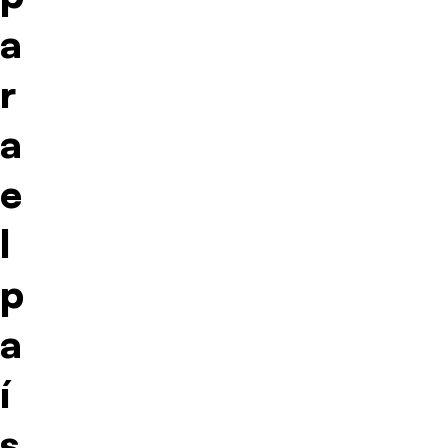
a
r
a
e
l
p
a
í
s