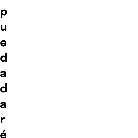
p
u
e
d
a
d
a
r
é