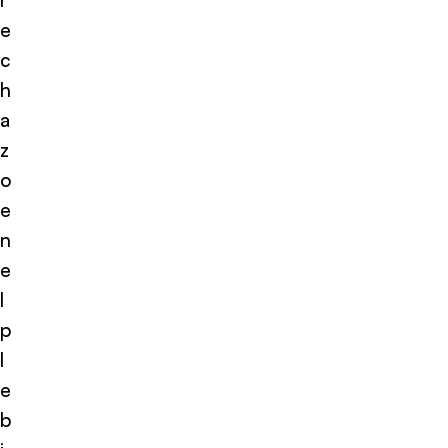
e
c
h
a
z
o
e
n
e
l
p
l
e
b