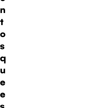
n
t
o
s
q
u
e
e
s