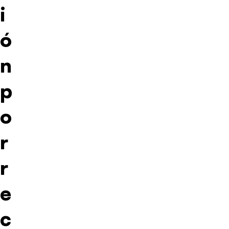
i
ó
n
p
o
r
r
e
c