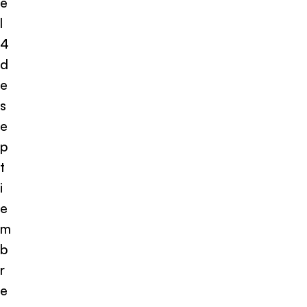
e
l
4
d
e
s
e
p
t
i
e
m
b
r
e