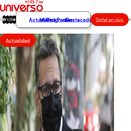
Actualidad
Música
Programas
Podcasts
Destacados
Señal en vivo
Actualidad
Actualidad
Música
Programas
Podcasts
Destacados