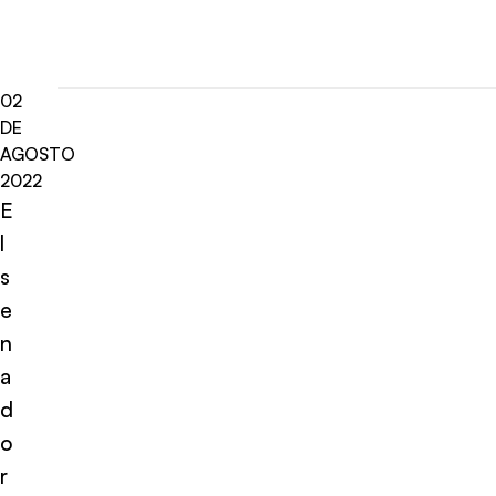
02
DE
AGOSTO
2022
E
l
s
e
n
a
d
o
r