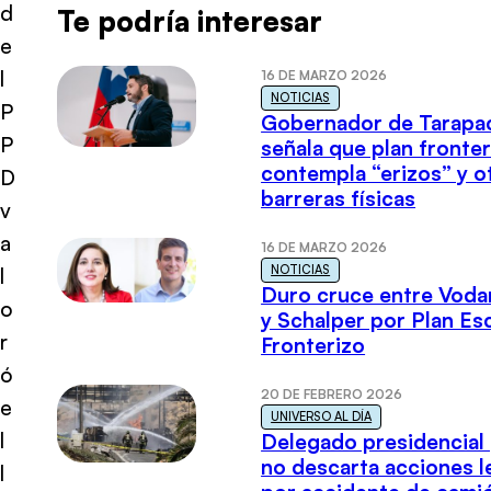
d
Te podría interesar
e
l
16 DE MARZO 2026
NOTICIAS
P
Gobernador de Tarapa
P
señala que plan fronter
contempla “erizos” y o
D
barreras físicas
v
a
16 DE MARZO 2026
NOTICIAS
l
Duro cruce entre Voda
o
y Schalper por Plan E
r
Fronterizo
ó
20 DE FEBRERO 2026
e
UNIVERSO AL DÍA
l
Delegado presidencial
no descarta acciones l
l