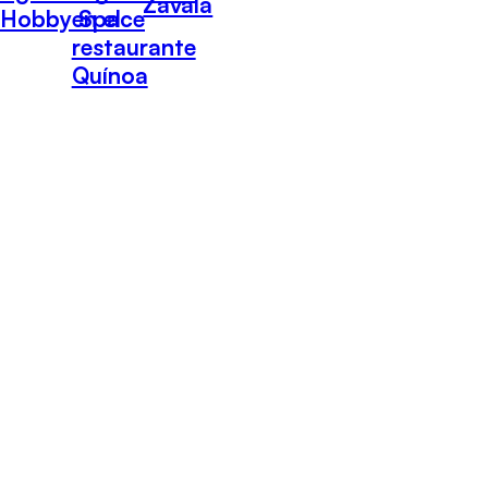
Zavala
Hobby Space
en el
restaurante
Quínoa