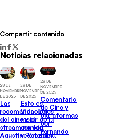
Compartir contenido
Noticias relacionadas
28 DE
28 DE
28 DE
NOVIEMBRE
NOVIEMBRE
NOVIEMBRE
DE 2025
DE 2025
DE 2025
Comentario
Las
Esto es
de Cine y
recomendaciones
Vida: Lo
plataformas
del cine y el
mejor de la
con
streaming con
comida
Fernando
Agustín Pérez de
vegetariana