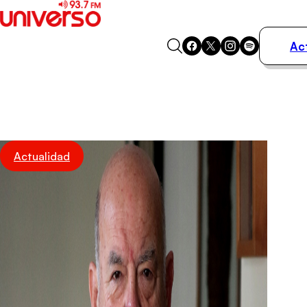
Ac
Actualidad
Música
Programas
Podcasts
Destacados
Actualidad