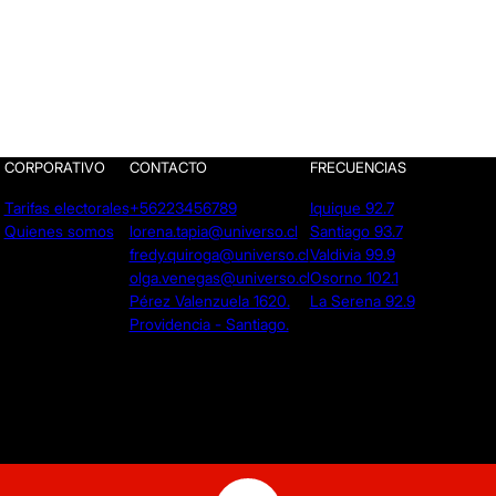
CORPORATIVO
CONTACTO
FRECUENCIAS
Tarifas electorales
+56223456789
Iquique 92.7
Quienes somos
lorena.tapia@universo.cl
Santiago 93.7
fredy.quiroga@universo.cl
Valdivia 99.9
olga.venegas@universo.cl
Osorno 102.1
Pérez Valenzuela 1620.
La Serena 92.9
Providencia - Santiago.