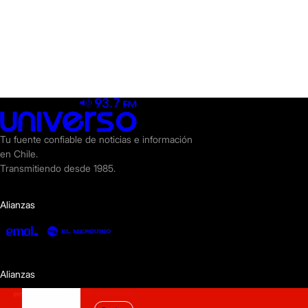
Tu fuente confiable de noticias e información
en Chile.
Transmitiendo desde 1985.
Alianzas
Alianzas