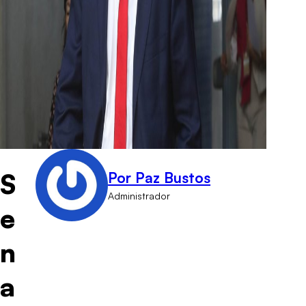
S
Por Paz Bustos
Administrador
e
n
a