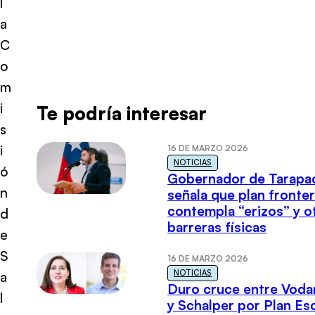
l
a
C
o
m
i
Te podría interesar
s
i
16 DE MARZO 2026
NOTICIAS
ó
Gobernador de Tarapa
n
señala que plan fronter
contempla “erizos” y o
d
barreras físicas
e
S
16 DE MARZO 2026
NOTICIAS
a
Duro cruce entre Voda
l
y Schalper por Plan E