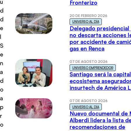
u
Fronterizo
d
20 DE FEBRERO 2026
d
UNIVERSO AL DÍA
e
Delegado presidencial
no descarta acciones l
l
por accidente de cami
S
gas en Renca
e
07 DE AGOSTO 2026
n
UNIVERSO EMPRENDEDOR
a
Santiago será la capital
d
ecosistema asegurador
insurtech de América L
o
a
07 DE AGOSTO 2026
p
UNIVERSO AL DÍA
Nuevo documental de 
r
Alberdi lidera la lista d
o
recomendaciones de