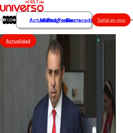
Actualidad
Música
Programas
Podcasts
Destacados
Señal en vivo
Actualidad
Actualidad
Música
Programas
Podcasts
Destacados