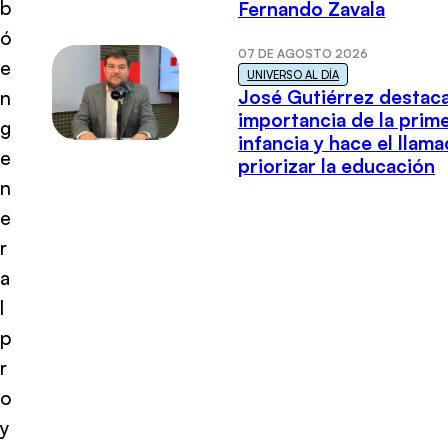
b
Fernando Zavala
ó
07 DE AGOSTO 2026
e
UNIVERSO AL DÍA
José Gutiérrez destaca
n
importancia de la prim
g
infancia y hace el llam
e
priorizar la educación
n
e
r
a
l
p
r
o
y