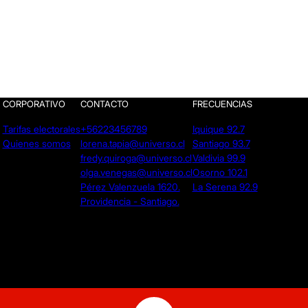
CORPORATIVO
CONTACTO
FRECUENCIAS
Tarifas electorales
+56223456789
Iquique 92.7
Quienes somos
lorena.tapia@universo.cl
Santiago 93.7
fredy.quiroga@universo.cl
Valdivia 99.9
olga.venegas@universo.cl
Osorno 102.1
Pérez Valenzuela 1620.
La Serena 92.9
Providencia - Santiago.