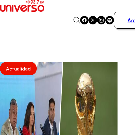
Ac
Actualidad
Música
Programas
Podcasts
Destacados
Actualidad