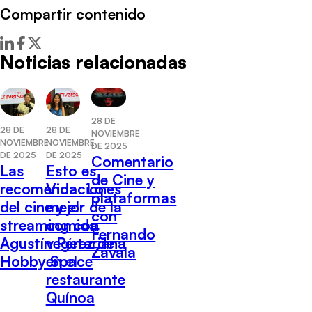
Compartir contenido
Noticias relacionadas
28 DE
28 DE
28 DE
NOVIEMBRE
NOVIEMBRE
NOVIEMBRE
DE 2025
DE 2025
DE 2025
Comentario
Las
Esto es
de Cine y
recomendaciones
Vida: Lo
plataformas
del cine y el
mejor de la
con
streaming con
comida
Fernando
Agustín Pérez de
vegetariana
Zavala
Hobby Space
en el
restaurante
Quínoa