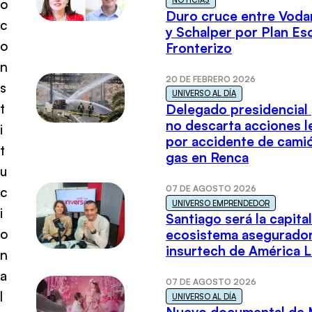
NOTICIAS
o
Duro cruce entre Voda
c
y Schalper por Plan E
o
Fronterizo
n
20 DE FEBRERO 2026
s
UNIVERSO AL DÍA
t
Delegado presidencial
no descarta acciones l
i
por accidente de cami
t
gas en Renca
u
07 DE AGOSTO 2026
c
UNIVERSO EMPRENDEDOR
i
Santiago será la capital
o
ecosistema asegurador
insurtech de América L
n
a
07 DE AGOSTO 2026
l
UNIVERSO AL DÍA