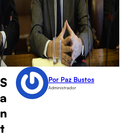
S
Por Paz Bustos
Administrador
a
n
t