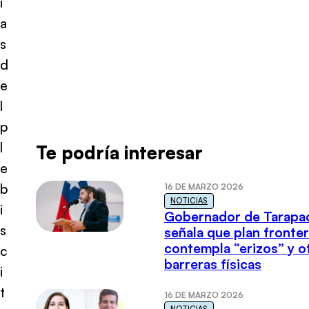
í
a
s
d
e
l
p
l
Te podría interesar
e
b
16 DE MARZO 2026
NOTICIAS
i
Gobernador de Tarapa
s
señala que plan fronter
contempla “erizos” y o
c
barreras físicas
i
t
16 DE MARZO 2026