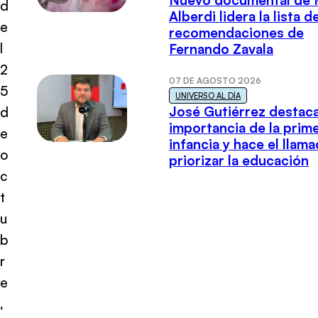
Nuevo documental de 
d
Alberdi lidera la lista d
e
recomendaciones de
l
Fernando Zavala
2
07 DE AGOSTO 2026
5
UNIVERSO AL DÍA
José Gutiérrez destaca
d
importancia de la prim
e
infancia y hace el llam
o
priorizar la educación
c
t
u
b
r
e
,