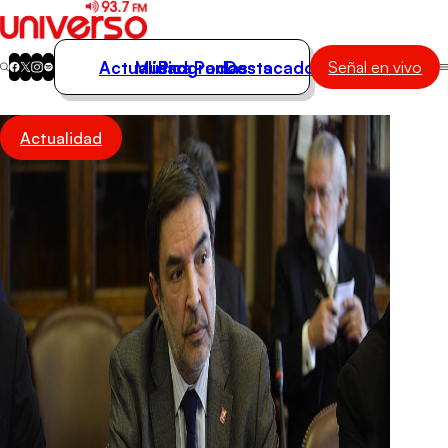
Actualidad
Música
Programas
Podcasts
Destacados
Señal en vivo
Actualidad
Actualidad
Música
Programas
Podcasts
Destacados