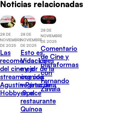
Noticias relacionadas
28 DE
28 DE
28 DE
NOVIEMBRE
NOVIEMBRE
NOVIEMBRE
DE 2025
DE 2025
DE 2025
Comentario
Las
Esto es
de Cine y
recomendaciones
Vida: Lo
plataformas
del cine y el
mejor de la
con
streaming con
comida
Fernando
Agustín Pérez de
vegetariana
Zavala
Hobby Space
en el
restaurante
Quínoa