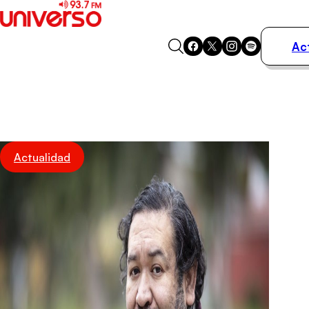
Ac
Actualidad
Música
Programas
Podcasts
Destacados
Actualidad