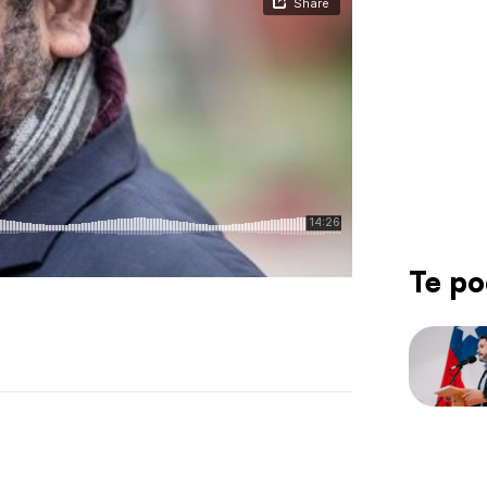
Te po