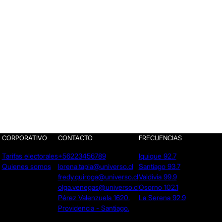
CORPORATIVO
CONTACTO
FRECUENCIAS
Tarifas electorales
+56223456789
Iquique 92.7
Quienes somos
lorena.tapia@universo.cl
Santiago 93.7
fredy.quiroga@universo.cl
Valdivia 99.9
olga.venegas@universo.cl
Osorno 102.1
Pérez Valenzuela 1620.
La Serena 92.9
Providencia - Santiago.