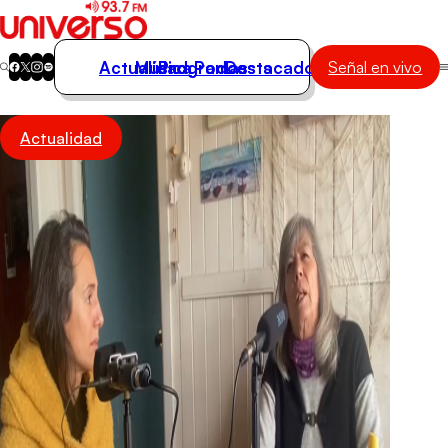
Actualidad
Música
Programas
Podcasts
Destacados
Señal en vivo
Actualidad
Actualidad
Música
Programas
Podcasts
Destacados