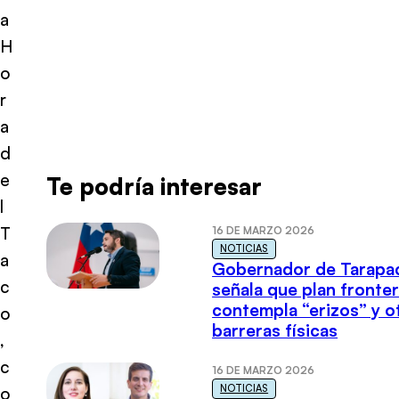
a
H
o
r
a
d
e
Te podría interesar
l
T
16 DE MARZO 2026
NOTICIAS
a
Gobernador de Tarapa
c
señala que plan fronter
contempla “erizos” y o
o
barreras físicas
,
c
16 DE MARZO 2026
NOTICIAS
o