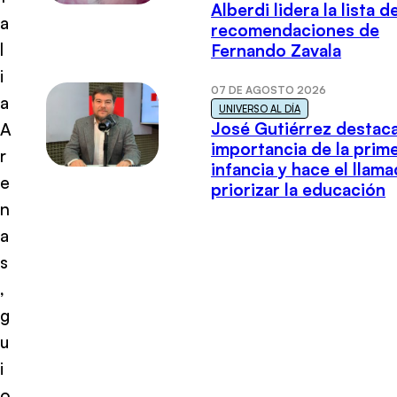
Alberdi lidera la lista d
a
recomendaciones de
l
Fernando Zavala
i
07 DE AGOSTO 2026
a
UNIVERSO AL DÍA
José Gutiérrez destaca
A
importancia de la prim
r
infancia y hace el llam
e
priorizar la educación
n
a
s
,
g
u
i
o