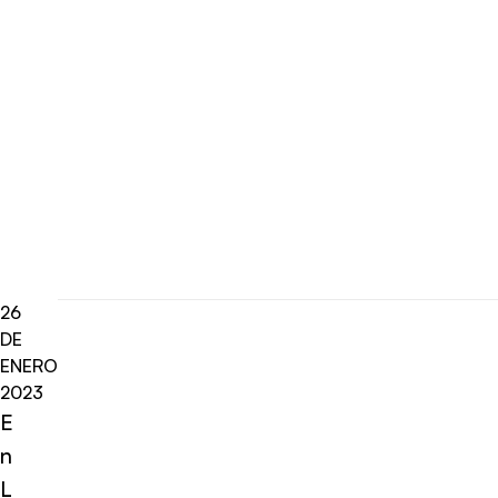
26
DE
ENERO
2023
E
n
L