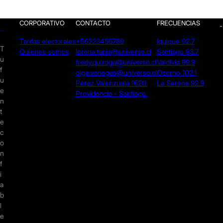
CORPORATIVO
CONTACTO
FRECUENCIAS
Tarifas electorales
+56223456789
Iquique 92.7
T
Quienes somos
lorena.tapia@universo.cl
Santiago 93.7
u
fredy.quiroga@universo.cl
Valdivia 99.9
f
olga.venegas@universo.cl
Osorno 102.1
u
Pérez Valenzuela 1620.
La Serena 92.9
e
Providencia - Santiago.
n
t
e
c
o
n
f
i
a
b
l
e