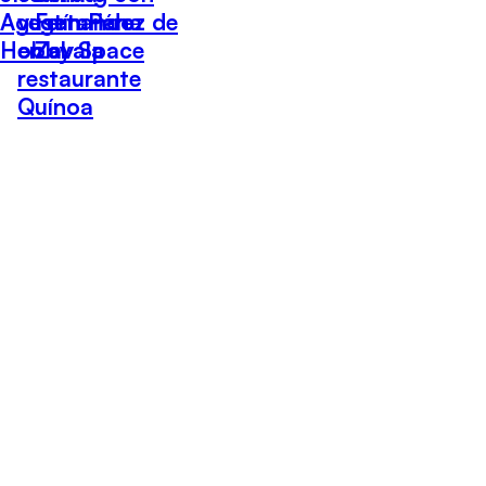
Agustín Pérez de
vegetariana
Fernando
Hobby Space
en el
Zavala
restaurante
Quínoa