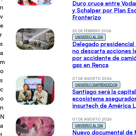
Duro cruce entre Voda
n
y Schalper por Plan E
v
Fronterizo
e
20 DE FEBRERO 2026
r
UNIVERSO AL DÍA
s
Delegado presidencial
no descarta acciones l
a
por accidente de cami
m
gas en Renca
o
07 DE AGOSTO 2026
s
UNIVERSO EMPRENDEDOR
c
Santiago será la capital
o
ecosistema asegurador
insurtech de América L
n
N
07 DE AGOSTO 2026
a
UNIVERSO AL DÍA
Nuevo documental de 
t