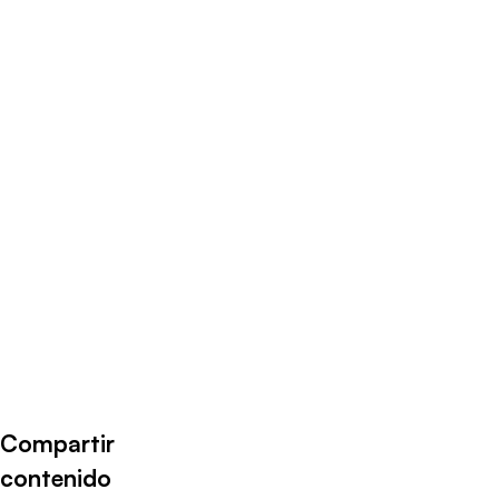
Radio Universo
·
NATALIA ARENAS 25 01 23
Compartir
contenido