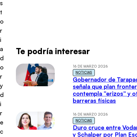
s
t
o
r
i
a
Te podría interesar
d
o
16 DE MARZO 2026
NOTICIAS
r
Gobernador de Tarapa
y
señala que plan fronter
contempla “erizos” y o
d
barreras físicas
i
r
16 DE MARZO 2026
NOTICIAS
e
Duro cruce entre Voda
c
y Schalper por Plan E