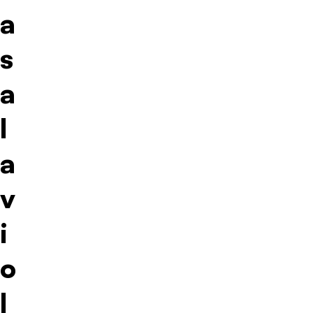
a
s
a
l
a
v
i
o
l