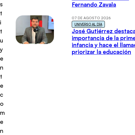
s
Fernando Zavala
t
07 DE AGOSTO 2026
i
UNIVERSO AL DÍA
José Gutiérrez destaca
t
importancia de la prim
u
infancia y hace el llam
y
priorizar la educación
e
n
t
e
c
o
m
e
n