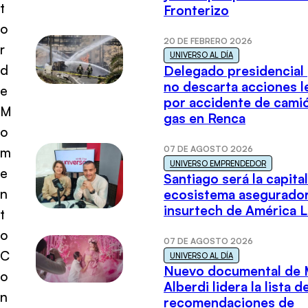
t
Fronterizo
o
20 DE FEBRERO 2026
r
UNIVERSO AL DÍA
d
Delegado presidencial
no descarta acciones l
e
por accidente de cami
M
gas en Renca
o
07 DE AGOSTO 2026
m
UNIVERSO EMPRENDEDOR
e
Santiago será la capital
n
ecosistema asegurador
insurtech de América L
t
o
07 DE AGOSTO 2026
C
UNIVERSO AL DÍA
Nuevo documental de 
o
Alberdi lidera la lista d
n
recomendaciones de