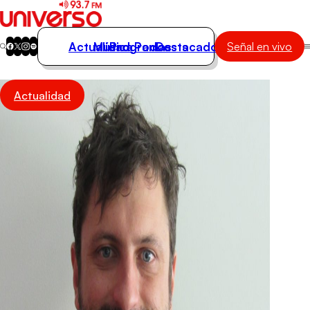
Actualidad
Música
Programas
Podcasts
Destacados
Señal en vivo
Actualidad
Actualidad
Música
Programas
Podcasts
Destacados