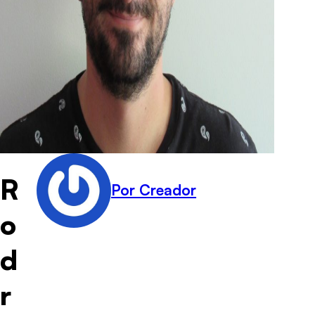
R
Por Creador
o
d
r