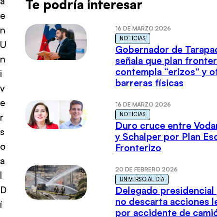
a
Te podría interesar
e
n
16 DE MARZO 2026
NOTICIAS
U
Gobernador de Tarapa
n
señala que plan fronter
contempla “erizos” y o
i
barreras físicas
v
e
16 DE MARZO 2026
NOTICIAS
r
Duro cruce entre Voda
s
y Schalper por Plan E
o
Fronterizo
a
20 DE FEBRERO 2026
l
UNIVERSO AL DÍA
D
Delegado presidencial
no descarta acciones l
í
por accidente de cami