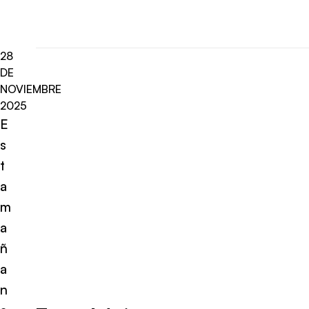
28
DE
NOVIEMBRE
2025
E
s
t
a
m
a
ñ
a
n