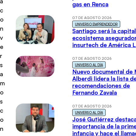
a
gas en Renca
c
07 DE AGOSTO 2026
o
UNIVERSO EMPRENDEDOR
n
Santiago será la capital
v
ecosistema asegurador
insurtech de América L
e
r
07 DE AGOSTO 2026
s
UNIVERSO AL DÍA
Nuevo documental de 
a
Alberdi lidera la lista d
m
recomendaciones de
o
Fernando Zavala
s
07 DE AGOSTO 2026
c
UNIVERSO AL DÍA
José Gutiérrez destaca
o
importancia de la prim
n
infancia y hace el llam