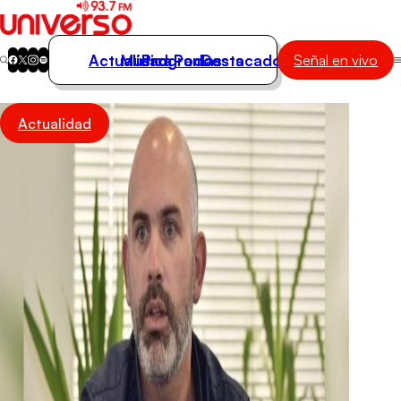
Actualidad
Música
Programas
Podcasts
Destacados
Señal en vivo
Actualidad
Actualidad
Música
Programas
Podcasts
Destacados