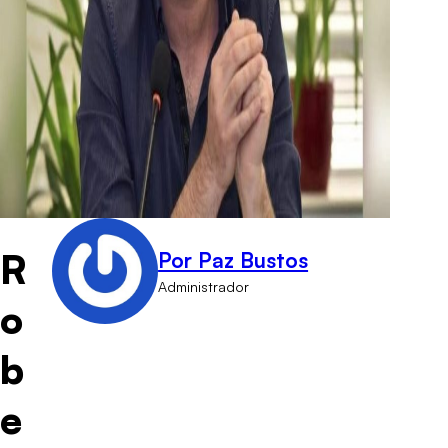
R
Por Paz Bustos
Administrador
o
b
e