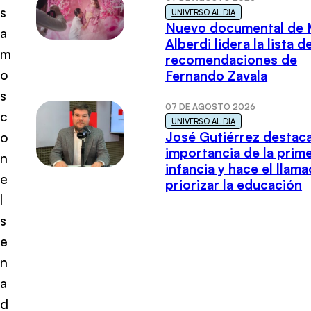
s
UNIVERSO AL DÍA
Nuevo documental de 
a
Alberdi lidera la lista d
m
recomendaciones de
o
Fernando Zavala
s
07 DE AGOSTO 2026
c
UNIVERSO AL DÍA
José Gutiérrez destaca
o
importancia de la prim
n
infancia y hace el llam
e
priorizar la educación
l
s
e
n
a
d