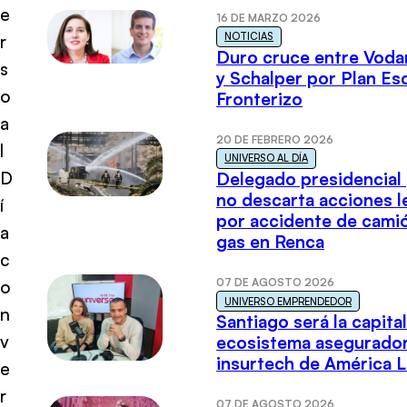
e
16 DE MARZO 2026
NOTICIAS
r
Duro cruce entre Voda
s
y Schalper por Plan E
o
Fronterizo
a
20 DE FEBRERO 2026
l
UNIVERSO AL DÍA
D
Delegado presidencial
no descarta acciones l
í
por accidente de cami
a
gas en Renca
c
07 DE AGOSTO 2026
o
UNIVERSO EMPRENDEDOR
n
Santiago será la capital
v
ecosistema asegurador
insurtech de América L
e
r
07 DE AGOSTO 2026