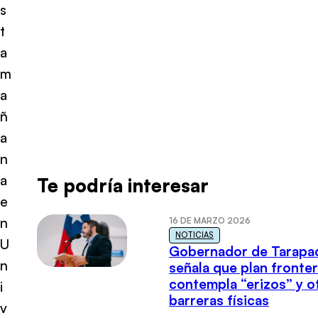
s
t
a
m
a
ñ
a
n
a
Te podría interesar
e
n
16 DE MARZO 2026
NOTICIAS
U
Gobernador de Tarapa
n
señala que plan fronter
contempla “erizos” y o
i
barreras físicas
v