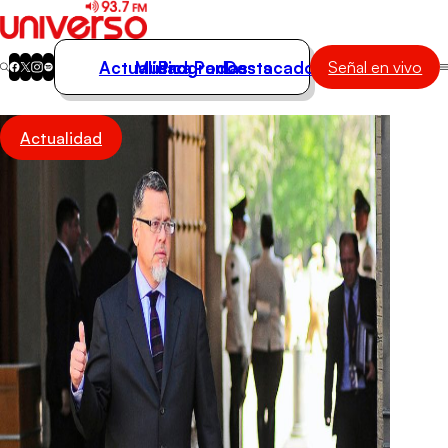
Actualidad
Música
Programas
Podcasts
Destacados
Señal en vivo
Actualidad
Actualidad
Música
Programas
Podcasts
Destacados