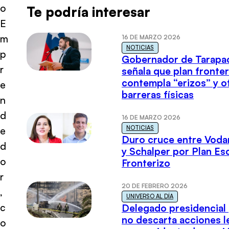
o
Te podría interesar
E
m
16 DE MARZO 2026
NOTICIAS
p
Gobernador de Tarapa
r
señala que plan fronter
contempla “erizos” y o
e
barreras físicas
n
d
16 DE MARZO 2026
NOTICIAS
e
Duro cruce entre Voda
d
y Schalper por Plan E
o
Fronterizo
r
20 DE FEBRERO 2026
,
UNIVERSO AL DÍA
c
Delegado presidencial
no descarta acciones l
o