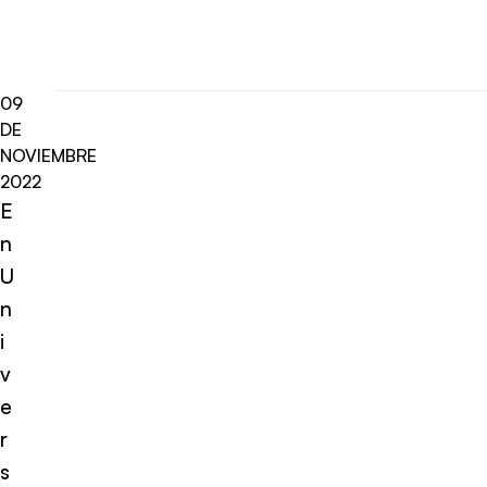
09
DE
NOVIEMBRE
2022
E
n
U
n
i
v
e
r
s