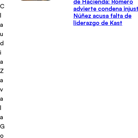
de Hacienda: Romero
C
advierte condena injust
l
Núñez acusa falta de
liderazgo de Kast
a
u
d
i
a
Z
a
v
a
l
a
G
o