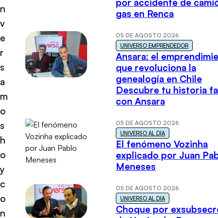
por accidente de cami
n
gas en Renca
v
05 DE AGOSTO 2026
e
UNIVERSO EMPRENDEDOR
r
Ansara: el emprendimi
s
que revoluciona la
genealogía en Chile
a
Descubre tu historia fa
m
con Ansara
o
05 DE AGOSTO 2026
s
UNIVERSO AL DÍA
h
El fenómeno Vozinha
o
explicado por Juan Pa
Meneses
y
c
05 DE AGOSTO 2026
o
UNIVERSO AL DÍA
Choque por exsubsecr
n