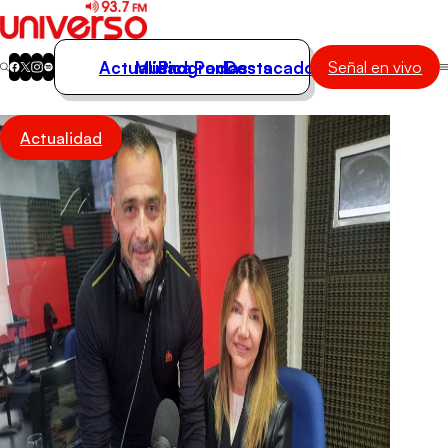
Actualidad
Música
Programas
Podcasts
Destacados
Señal en vivo
Actualidad
Actualidad
Música
Programas
Podcasts
Destacados