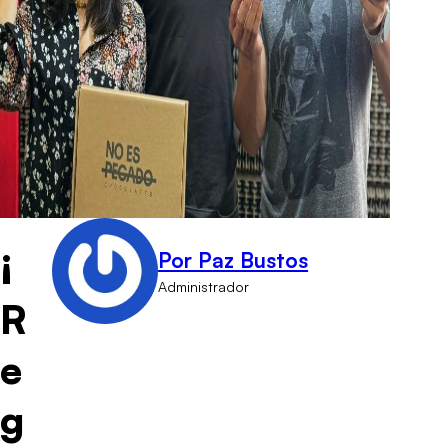
¡
Por Paz Bustos
Administrador
R
e
g