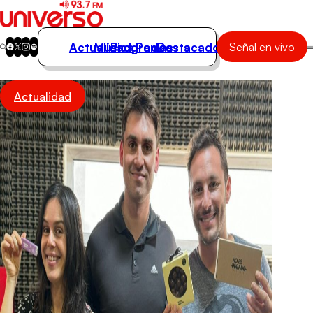
Actualidad
Música
Programas
Podcasts
Destacados
Señal en vivo
Actualidad
Actualidad
Música
Programas
Podcasts
Destacados