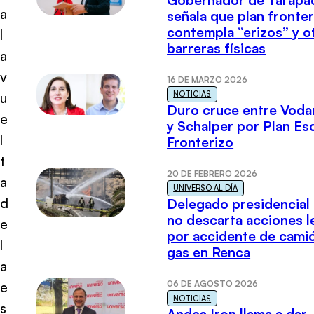
a
señala que plan fronter
contempla “erizos” y o
l
barreras físicas
a
v
16 DE MARZO 2026
NOTICIAS
u
Duro cruce entre Voda
e
y Schalper por Plan E
l
Fronterizo
t
20 DE FEBRERO 2026
a
UNIVERSO AL DÍA
d
Delegado presidencial
no descarta acciones l
e
por accidente de cami
l
gas en Renca
a
06 DE AGOSTO 2026
e
NOTICIAS
s