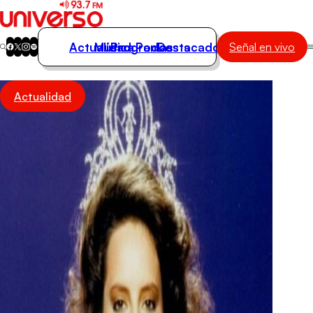
Actualidad
Música
Programas
Podcasts
Destacados
Señal en vivo
Actualidad
Actualidad
Música
Programas
Podcasts
Destacados