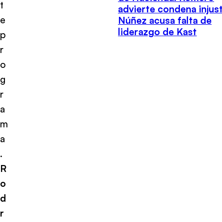
t
advierte condena injust
e
Núñez acusa falta de
liderazgo de Kast
p
r
o
g
r
a
m
a
.
R
o
d
r