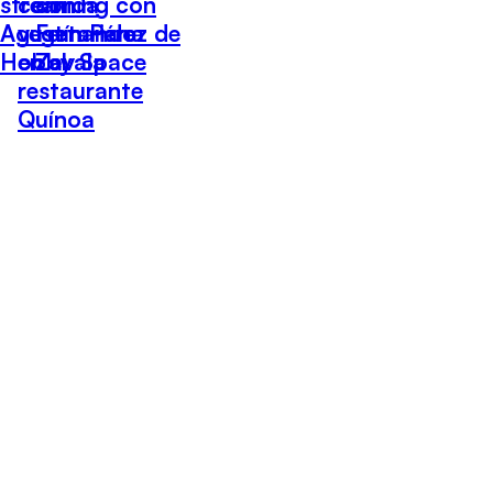
streaming con
comida
con
Agustín Pérez de
vegetariana
Fernando
Hobby Space
en el
Zavala
restaurante
Quínoa