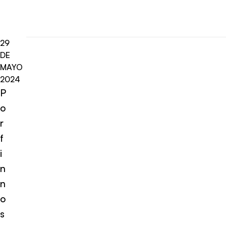
29
DE
MAYO
2024
P
o
r
f
i
n
n
o
s