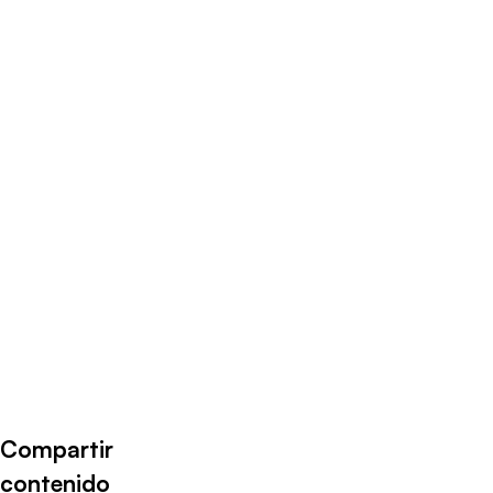
Radio Universo
·
29 – 05 – 24 Rodrigo Alvarez
Compartir
contenido