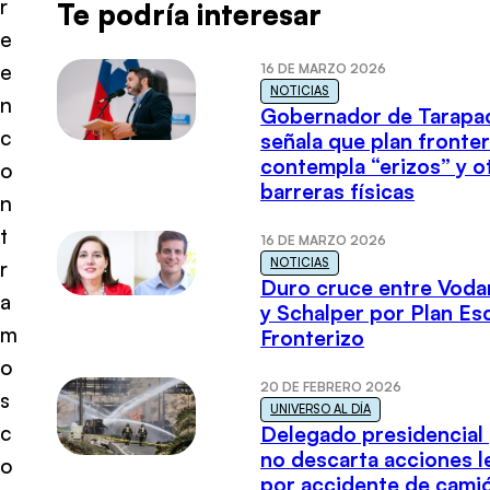
r
Te podría interesar
e
e
16 DE MARZO 2026
NOTICIAS
n
Gobernador de Tarapa
c
señala que plan fronter
contempla “erizos” y o
o
barreras físicas
n
t
16 DE MARZO 2026
NOTICIAS
r
Duro cruce entre Voda
a
y Schalper por Plan E
m
Fronterizo
o
20 DE FEBRERO 2026
s
UNIVERSO AL DÍA
c
Delegado presidencial
no descarta acciones l
o
por accidente de cami