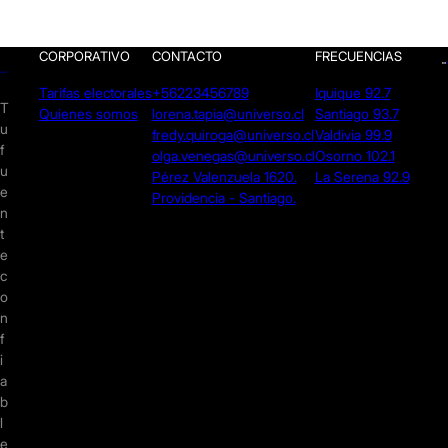
CORPORATIVO
CONTACTO
FRECUENCIAS
Tarifas electorales
+56223456789
Iquique 92.7
T
Quienes somos
lorena.tapia@universo.cl
Santiago 93.7
u
fredy.quiroga@universo.cl
Valdivia 99.9
f
olga.venegas@universo.cl
Osorno 102.1
u
Pérez Valenzuela 1620.
La Serena 92.9
e
Providencia - Santiago.
n
t
e
c
o
n
f
i
a
b
l
e