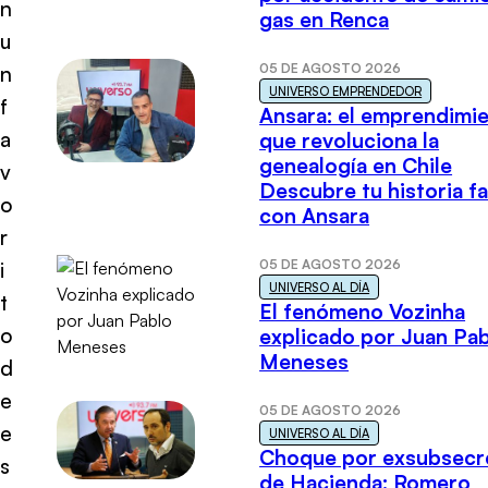
n
gas en Renca
u
05 DE AGOSTO 2026
n
UNIVERSO EMPRENDEDOR
f
Ansara: el emprendimi
a
que revoluciona la
genealogía en Chile
v
Descubre tu historia fa
o
con Ansara
r
05 DE AGOSTO 2026
i
UNIVERSO AL DÍA
t
El fenómeno Vozinha
o
explicado por Juan Pa
Meneses
d
e
05 DE AGOSTO 2026
e
UNIVERSO AL DÍA
Choque por exsubsecr
s
de Hacienda: Romero