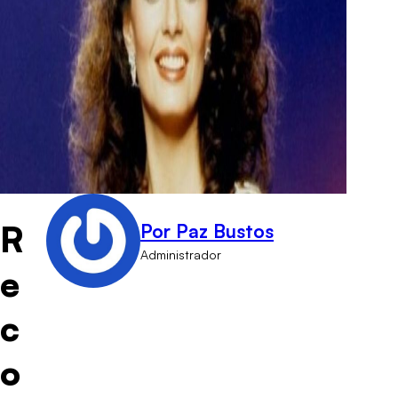
R
Por Paz Bustos
Administrador
e
c
o