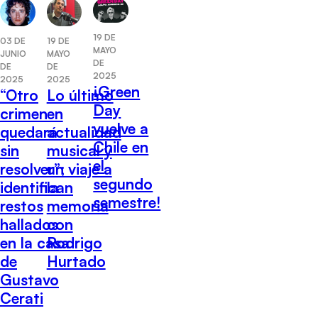
19 DE
03 DE
19 DE
MAYO
JUNIO
MAYO
DE
DE
DE
2025
2025
2025
¡Green
“Otro
Lo último
Day
crimen
en
vuelve a
quedará
actualidad
Chile en
sin
musical y
el
resolver”;
un viaje a
segundo
identifican
la
semestre!
restos
memoria
hallados
con
en la casa
Rodrigo
de
Hurtado
Gustavo
Cerati