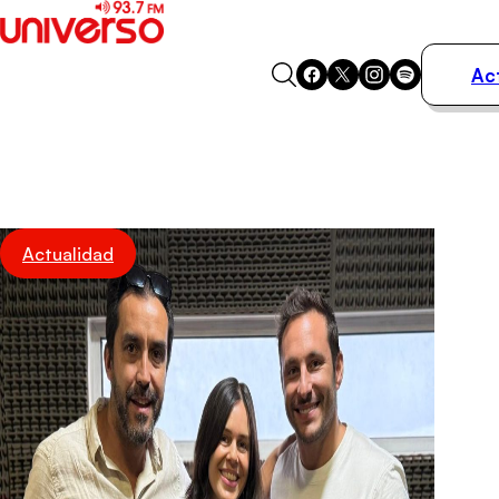
Ac
Actualidad
Música
Programas
Podcasts
Destacados
Actualidad