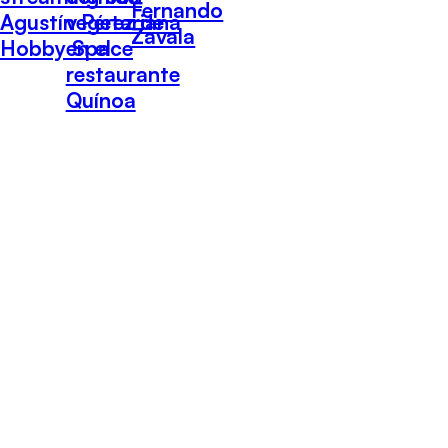
Fernando
Agustín Pérez de
vegetariana
Zavala
Hobby Space
en el
restaurante
Quínoa