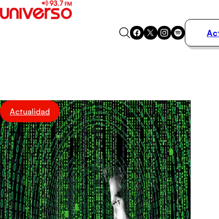
Ac
Actualidad
Música
Programas
Podcasts
Destacados
Actualidad