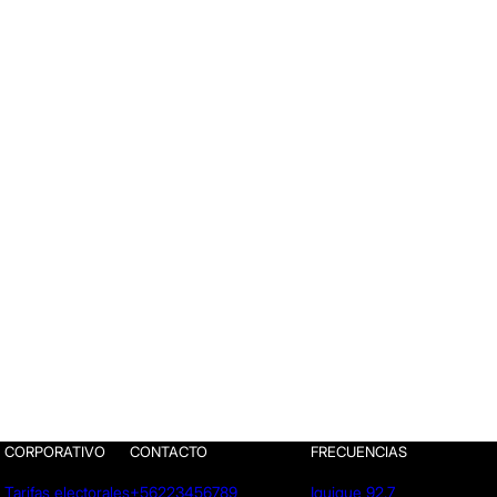
CORPORATIVO
CONTACTO
FRECUENCIAS
Tarifas electorales
+56223456789
Iquique 92.7