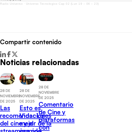
Radio Universo
·
Universo Tecnologico Cap 02 (Lun 19 – 06 – 23)
Compartir contenido
Noticias relacionadas
28 DE
28 DE
28 DE
NOVIEMBRE
NOVIEMBRE
NOVIEMBRE
DE 2025
DE 2025
DE 2025
Comentario
Las
Esto es
de Cine y
recomendaciones
Vida: Lo
plataformas
del cine y el
mejor de la
con
streaming con
comida