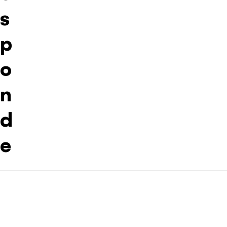
s
p
o
n
d
e