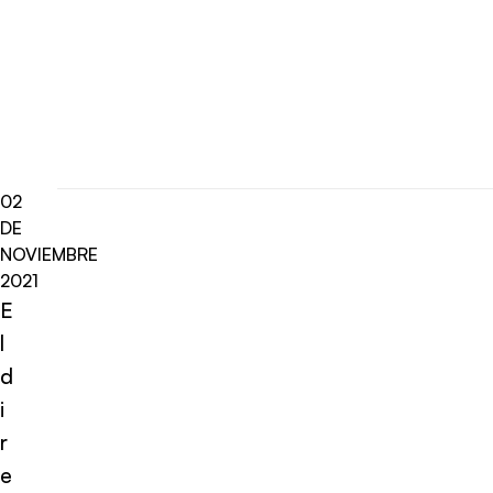
02
DE
NOVIEMBRE
2021
E
l
d
i
r
e