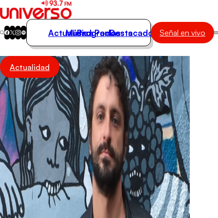
Actualidad
Música
Programas
Podcasts
Destacados
Señal en vivo
Actualidad
Actualidad
Música
Programas
Podcasts
Destacados