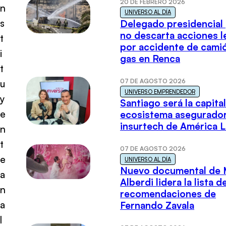
20 DE FEBRERO 2026
n
UNIVERSO AL DÍA
s
Delegado presidencial
no descarta acciones l
t
por accidente de cami
i
gas en Renca
t
07 DE AGOSTO 2026
u
UNIVERSO EMPRENDEDOR
y
Santiago será la capital
e
ecosistema asegurador
insurtech de América L
n
t
07 DE AGOSTO 2026
e
UNIVERSO AL DÍA
Nuevo documental de 
a
Alberdi lidera la lista d
n
recomendaciones de
a
Fernando Zavala
l