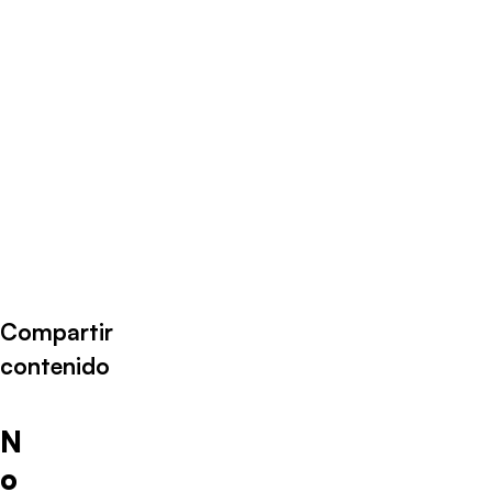
Radio Universo
·
Rodrigo Mayorga 02112021
Compartir
contenido
N
o