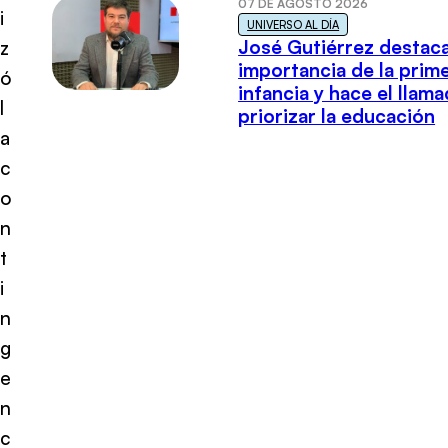
07 DE AGOSTO 2026
i
UNIVERSO AL DÍA
José Gutiérrez destaca
z
importancia de la prim
ó
infancia y hace el llam
l
priorizar la educación
a
c
o
n
t
i
n
g
e
n
c