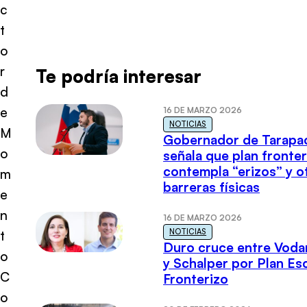
c
t
o
r
Te podría interesar
d
e
16 DE MARZO 2026
NOTICIAS
M
Gobernador de Tarapa
o
señala que plan fronter
contempla “erizos” y o
m
barreras físicas
e
n
16 DE MARZO 2026
NOTICIAS
t
Duro cruce entre Voda
o
y Schalper por Plan E
C
Fronterizo
o