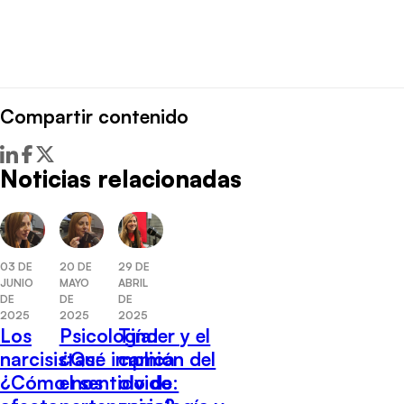
Compartir contenido
Noticias relacionadas
29 DE
03 DE
20 DE
ABRIL
JUNIO
MAYO
DE
DE
DE
2025
2025
2025
Tinder y el
Los
Psicología:
camión del
narcisistas:
¿Qué implica
olvido:
¿Cómo nos
el sentido de