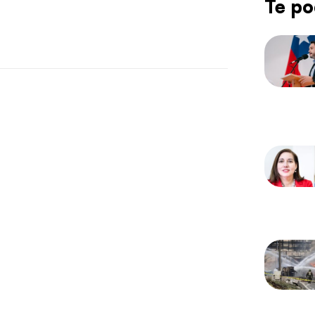
Te po