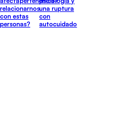
psicología y
afecta
pertenencia?
una ruptura
relacionarnos
con
con estas
autocuidado
personas?