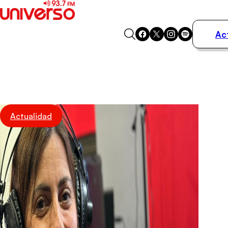
Ac
Actualidad
Música
Programas
Podcasts
Destacados
Actualidad