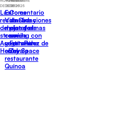
NOVIEMBRE
NOVIEMBRE
NOVIEMBRE
DE 2025
DE 2025
DE 2025
Las
Esto es
Comentario
recomendaciones
Vida: Lo
de Cine y
del cine y el
mejor de la
plataformas
streaming con
comida
con
Agustín Pérez de
vegetariana
Fernando
Hobby Space
en el
Zavala
restaurante
Quínoa