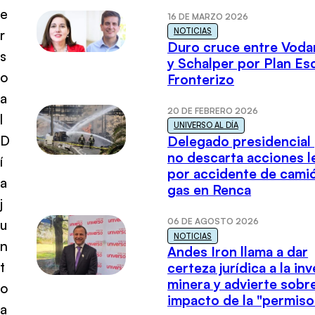
e
16 DE MARZO 2026
NOTICIAS
r
Duro cruce entre Voda
s
y Schalper por Plan E
o
Fronterizo
a
20 DE FEBRERO 2026
l
UNIVERSO AL DÍA
D
Delegado presidencial
no descarta acciones l
í
por accidente de cami
a
gas en Renca
j
06 DE AGOSTO 2026
u
NOTICIAS
n
Andes Iron llama a dar
t
certeza jurídica a la in
minera y advierte sobre
o
impacto de la "permiso
a