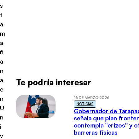
s
t
a
m
a
ñ
a
n
a
Te podría interesar
e
n
16 DE MARZO 2026
NOTICIAS
U
Gobernador de Tarapa
n
señala que plan fronter
contempla “erizos” y o
i
barreras físicas
v