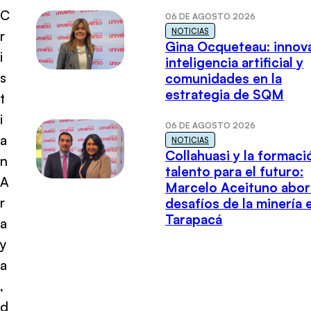
C
06 DE AGOSTO 2026
NOTICIAS
r
Gina Ocqueteau: innov
i
inteligencia artificial y
s
comunidades en la
estrategia de SQM
t
i
06 DE AGOSTO 2026
a
NOTICIAS
Collahuasi y la formaci
n
talento para el futuro:
A
Marcelo Aceituno abor
r
desafíos de la minería 
Tarapacá
a
y
a
,
d