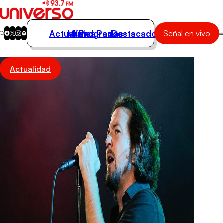
Actualidad
Música
Programas
Podcasts
Destacados
Señal en vivo
Actualidad
Actualidad
Música
Programas
Podcasts
Destacados