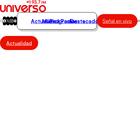
Actualidad
Música
Programas
Podcasts
Destacados
Señal en vivo
Actualidad
Actualidad
Música
Programas
Podcasts
Destacados