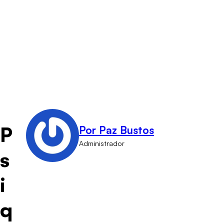
P
Por Paz Bustos
Administrador
s
i
q