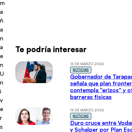
m
a
ñ
a
n
a
Te podría interesar
e
n
16 DE MARZO 2026
NOTICIAS
U
Gobernador de Tarapa
n
señala que plan fronter
contempla “erizos” y o
i
barreras físicas
v
e
16 DE MARZO 2026
NOTICIAS
r
Duro cruce entre Voda
s
y Schalper por Plan E