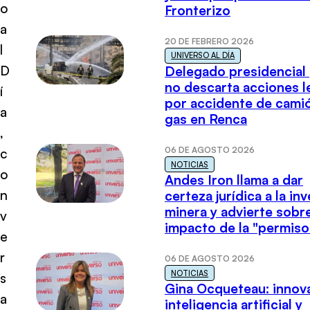
o
Fronterizo
a
20 DE FEBRERO 2026
l
UNIVERSO AL DÍA
D
Delegado presidencial
no descarta acciones l
í
por accidente de cami
a
gas en Renca
,
06 DE AGOSTO 2026
c
NOTICIAS
o
Andes Iron llama a dar
n
certeza jurídica a la in
minera y advierte sobre
v
impacto de la "permiso
e
r
06 DE AGOSTO 2026
NOTICIAS
s
Gina Ocqueteau: innov
a
inteligencia artificial y