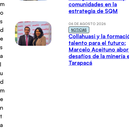
m
comunidades en la
estrategia de SQM
o
s
06 DE AGOSTO 2026
d
NOTICIAS
Collahuasi y la formaci
e
talento para el futuro:
s
Marcelo Aceituno abor
a
desafíos de la minería 
Tarapacá
l
u
d
m
e
n
t
a