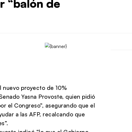
r “balón de
el nuevo proyecto de 10%
Senado Yasna Provoste, quien pidió
 por el Congreso”, asegurando que el
ayudar a las AFP, recalcando que
s”.
ovoste indicó “lo que el Gobierno