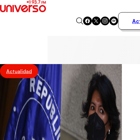
Ac
Actualidad
Música
Programas
Podcasts
Destacados
Actualidad