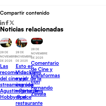
Compartir contenido
Noticias relacionadas
28 DE
28 DE
28 DE
NOVIEMBRE
NOVIEMBRE
NOVIEMBRE
DE 2025
DE 2025
DE 2025
Comentario
Las
Esto es
de Cine y
recomendaciones
Vida: Lo
plataformas
del cine y el
mejor de la
con
streaming con
comida
Fernando
Agustín Pérez de
vegetariana
Zavala
Hobby Space
en el
restaurante