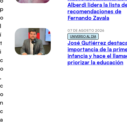
o
Alberdi lidera la lista d
p
recomendaciones de
o
Fernando Zavala
l
07 DE AGOSTO 2026
í
UNIVERSO AL DÍA
José Gutiérrez destaca
t
importancia de la prim
i
infancia y hace el llam
c
priorizar la educación
o
,
c
o
n
c
a