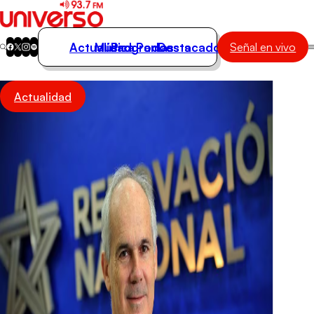
Actualidad
Música
Programas
Podcasts
Destacados
Señal en vivo
Actualidad
Actualidad
Música
Programas
Podcasts
Destacados