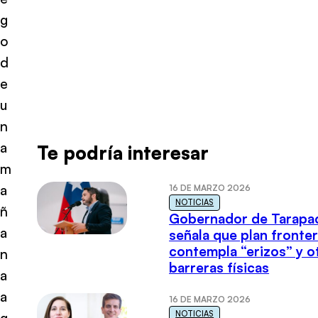
g
o
d
e
u
n
a
Te podría interesar
m
a
16 DE MARZO 2026
NOTICIAS
ñ
Gobernador de Tarapa
a
señala que plan fronter
contempla “erizos” y o
n
barreras físicas
a
a
16 DE MARZO 2026
NOTICIAS
g