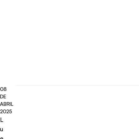
08
DE
ABRIL
2025
L
u
e