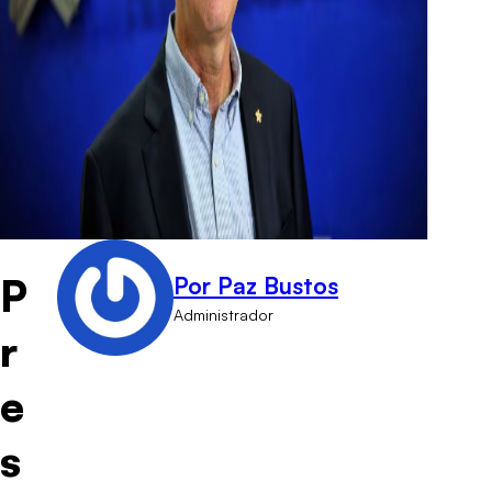
P
Por Paz Bustos
Administrador
r
e
s