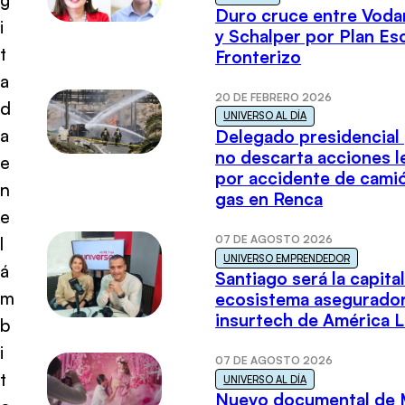
Duro cruce entre Voda
i
y Schalper por Plan E
t
Fronterizo
a
20 DE FEBRERO 2026
d
UNIVERSO AL DÍA
a
Delegado presidencial
no descarta acciones l
e
por accidente de cami
n
gas en Renca
e
07 DE AGOSTO 2026
l
UNIVERSO EMPRENDEDOR
á
Santiago será la capital
m
ecosistema asegurador
insurtech de América L
b
i
07 DE AGOSTO 2026
t
UNIVERSO AL DÍA
Nuevo documental de 