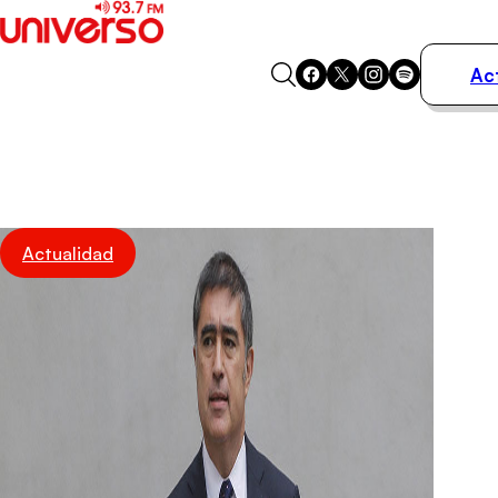
Ac
Actualidad
Música
Programas
Podcasts
Destacados
Actualidad