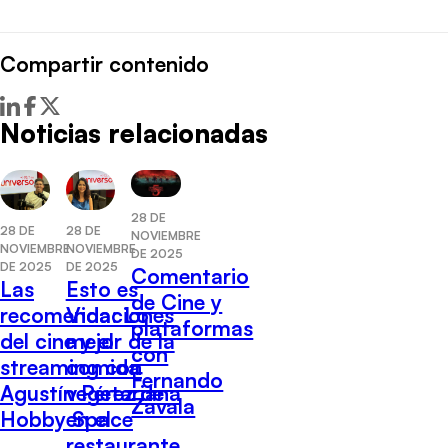
Compartir contenido
Noticias relacionadas
28 DE
28 DE
28 DE
NOVIEMBRE
NOVIEMBRE
NOVIEMBRE
DE 2025
DE 2025
DE 2025
Comentario
Las
Esto es
de Cine y
recomendaciones
Vida: Lo
plataformas
del cine y el
mejor de la
con
streaming con
comida
Fernando
Agustín Pérez de
vegetariana
Zavala
Hobby Space
en el
restaurante