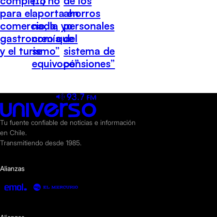
completo
(…) no
de los
para el
aporta en
ahorros
comercio, la
nada, yo
personales
gastronomía
creo que
del
y el turismo”
se
sistema de
equivocó”
pensiones”
Tu fuente confiable de noticias e información
en Chile.
Transmitiendo desde 1985.
Alianzas