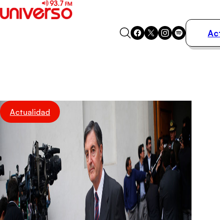
Ac
Actualidad
Música
Programas
Podcasts
Destacados
Actualidad