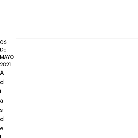
06
DE
MAYO
2021
A
d
í
a
s
d
e
l