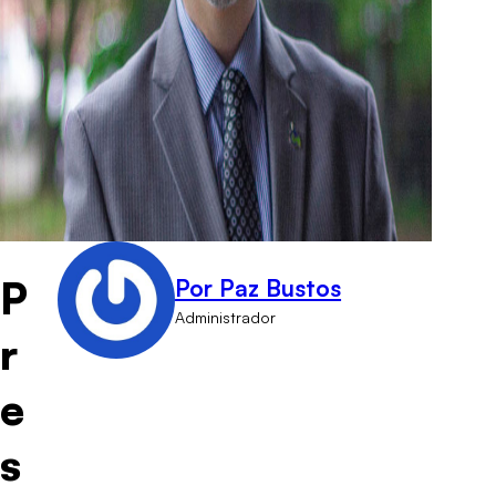
P
Por Paz Bustos
Administrador
r
e
s