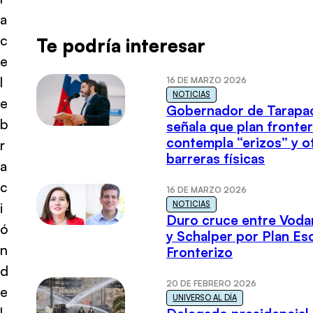
a
c
Te podría interesar
e
l
16 DE MARZO 2026
NOTICIAS
e
Gobernador de Tarapa
b
señala que plan fronter
contempla “erizos” y o
r
barreras físicas
a
c
16 DE MARZO 2026
NOTICIAS
i
Duro cruce entre Voda
ó
y Schalper por Plan E
n
Fronterizo
d
20 DE FEBRERO 2026
e
UNIVERSO AL DÍA
l