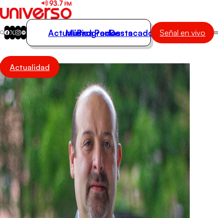
Actualidad
Música
Programas
Podcasts
Destacados
Señal en vivo
Actualidad
Actualidad
Música
Programas
Podcasts
Destacados