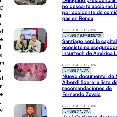
Delegado presidencial
no descarta acciones l
D
por accidente de cami
í
gas en Renca
a
07 DE AGOSTO 2026
d
UNIVERSO EMPRENDEDOR
e
Santiago será la capital
l
ecosistema asegurador
insurtech de América L
a
m
07 DE AGOSTO 2026
a
UNIVERSO AL DÍA
Nuevo documental de 
d
Alberdi lidera la lista d
r
recomendaciones de
e
Fernando Zavala
,
07 DE AGOSTO 2026
e
UNIVERSO AL DÍA