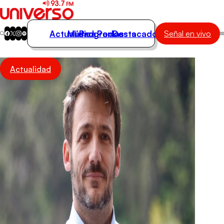
Actualidad
Música
Programas
Podcasts
Destacados
Señal en vivo
Actualidad
Actualidad
Música
Programas
Podcasts
Destacados