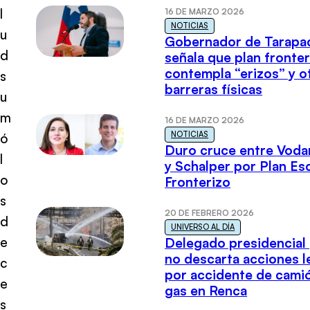
l
16 DE MARZO 2026
NOTICIAS
u
Gobernador de Tarapa
d
señala que plan fronter
contempla “erizos” y o
s
barreras físicas
u
m
16 DE MARZO 2026
NOTICIAS
ó
Duro cruce entre Voda
l
y Schalper por Plan E
o
Fronterizo
s
20 DE FEBRERO 2026
d
UNIVERSO AL DÍA
e
Delegado presidencial
no descarta acciones l
c
por accidente de cami
e
gas en Renca
s