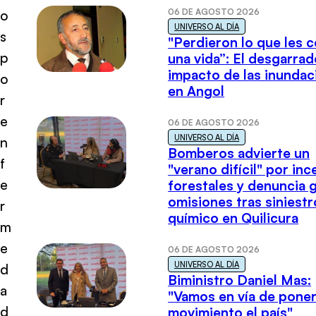
06 DE AGOSTO 2026
o
UNIVERSO AL DÍA
s
"Perdieron lo que les 
p
una vida”: El desgarrad
impacto de las inundac
o
en Angol
r
e
06 DE AGOSTO 2026
UNIVERSO AL DÍA
n
Bomberos advierte un
f
"verano difícil" por in
e
forestales y denuncia 
omisiones tras siniestr
r
químico en Quilicura
m
e
06 DE AGOSTO 2026
UNIVERSO AL DÍA
d
Biministro Daniel Mas:
a
"Vamos en vía de poner
d
movimiento el país"